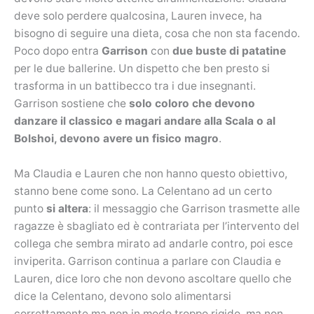
deve solo perdere qualcosina, Lauren invece, ha
bisogno di seguire una dieta, cosa che non sta facendo.
Poco dopo entra
Garrison
con
due buste di patatine
per le due ballerine. Un dispetto che ben presto si
trasforma in un battibecco tra i due insegnanti.
Garrison sostiene che
solo coloro che devono
danzare il classico e magari andare alla Scala o al
Bolshoi, devono avere un fisico magro
.
Ma Claudia e Lauren che non hanno questo obiettivo,
stanno bene come sono. La Celentano ad un certo
punto
si altera
: il messaggio che Garrison trasmette alle
ragazze è sbagliato ed è contrariata per l’intervento del
collega che sembra mirato ad andarle contro, poi esce
inviperita. Garrison continua a parlare con Claudia e
Lauren, dice loro che non devono ascoltare quello che
dice la Celentano, devono solo alimentarsi
correttamente ma non in modo troppo rigido, ma non