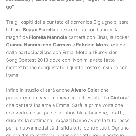
go
”.
Tra gli ospiti della puntata di domenica 3 giugno ci sara
l’attore
Beppe Fiorello
che si esibirà con Lauren, la
magnifica
Fiorella Mannoia
canterà con Einar, la rocker
Gianna Nannini con Carmen
e
Fabrizio Moro
reduce
dalla partecipazione con Ermal Meta all’Eurovision
Song Contest 2018 dove con “Non mi avete fatto
niente” hanno conquistato il quinto posto si esibirà con
Irama.
Infine in studio ci sarà anche
Alvaro Soler
che
presenterà dal vivo la nuova hit dell’estate “
La Cintura
”
che canterà insieme a Emma. Sarà la prima volta che
non vedremo sul palco le tutine blu e bianche, infatti,
durante la settimana i ragazzi hanno avuto le tute rosse
per la nuova modalità di sfida tutti contro tutti. Ognuno
di loro dovrà mettersi in gioco per ottenere il posto in