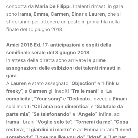
condotta da
Maria De Filippi
. I talenti rimasti in gara
sono
Irama
,
Emma
,
Carmen
,
Einar
e
Lauren
, che si
sfideranno per ottenere un posto in prima fila nella
finale del 10 giugno 2018.
Amici 2018 Ed. 17: anticipazioni e ospiti della
semifinale serale del 3 giugno 2018.
In attesa della diretta sono arrivate le
prime
assegnazioni delle esibizioni dei talenti rimasti in
gara
.
A
Lauren
è stato assegnato “
Objection
” e “
I fink u
freeky
”, a
Carmen
gli inediti “
Tra le mani
” e “
La
complicità
”, “
Your song
” e “
Dedicato
. Invece a
Einar
i
suoi inediti “
Chi ama non dimentica
” e “
Salutalo da
parte mia
”, “
Se telefonando
” e “
Angelo
”. Infine, ad
Irama
i brani “
Voglio solo te
”, “
Tornerai da me
”, “
Cosa
resterà
”, “
I giardini di marzo
” e ad
Emma
i brani “
I need
somebody
”, “
Love me like you do
”, “
Idgaf
” e “
Let her