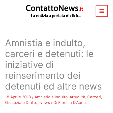
Vai
al
contenuto
Amnistia e indulto,
carceri e detenuti: le
iniziative di
reinserimento dei
detenuti ed altre news
18 Aprile 2018
/
Amnistia e Indulto
,
Attualità
,
Carceri
,
Giustizia e Diritto
,
News
/ Di
Fiorella D'Auria