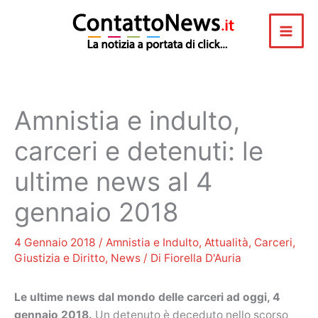
Vai
al
contenuto
Amnistia e indulto,
carceri e detenuti: le
ultime news al 4
gennaio 2018
4 Gennaio 2018
/
Amnistia e Indulto
,
Attualità
,
Carceri
,
Giustizia e Diritto
,
News
/ Di
Fiorella D'Auria
Le ultime news dal mondo delle carceri ad oggi, 4
gennaio 2018.
Un detenuto è deceduto nello scorso