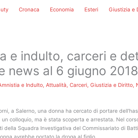
uty
Cronaca
Economia
Esteri
Giustizia e D
a e indulto, carceri e de
me news al 6 giugno 201
Amnistia e Indulto
,
Attualità
,
Carceri
,
Giustizia e Diritto
,
rni, a Salerno, una donna ha cercato di portare dell’hash
un colloquio, ma è stata scoperta e arrestata. Nel cors
otti della Squadra Investigativa del Commissariato di Bat
onna avrebbe portato la droga al figlio.