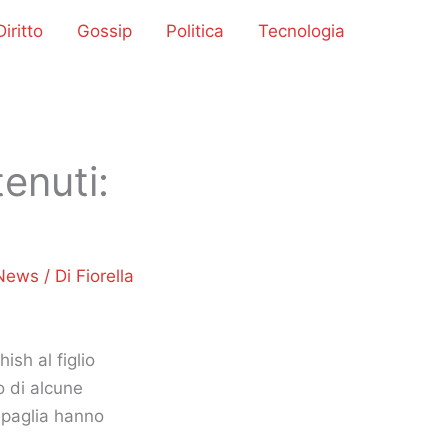
iritto
Gossip
Politica
Tecnologia
tenuti:
8
News
/ Di
Fiorella
ish al figlio
o di alcune
tipaglia hanno