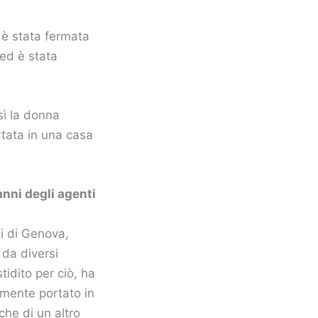
o è stata fermata
 ed è stata
sì la donna
rtata in una casa
nni degli agenti
si di Genova,
 da diversi
idito per ciò, ha
mente portato in
che di un altro