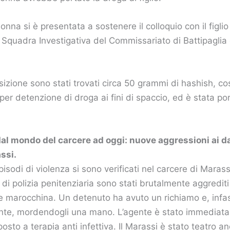
nna si è presentata a sostenere il colloquio con il figli
a Squadra Investigativa del Commissariato di Battipaglia
sizione sono stati trovati circa 50 grammi di hashish, co
 per detenzione di droga ai fini di spaccio, ed è stata po
al mondo del carcere ad oggi: nuove aggressioni ai da
assi.
pisodi di violenza si sono verificati nel carcere di Maras
 di polizia penitenziaria sono stati brutalmente aggrediti
ne marocchina. Un detenuto ha avuto un richiamo e, infast
nte, mordendogli una mano. L’agente è stato immediata
sto a terapia anti infettiva. Il Marassi è stato teatro an