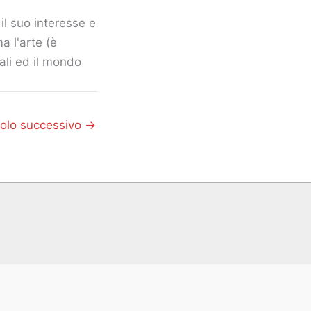
il suo interesse e
a l'arte (è
mali ed il mondo
colo successivo
→