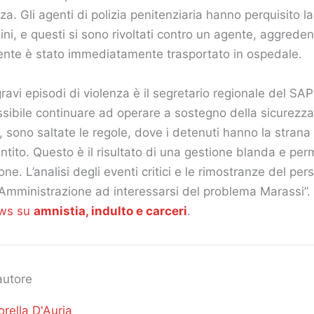
za. Gli agenti di polizia penitenziaria hanno perquisito la 
ni, e questi si sono rivoltati contro un agente, aggreden
gente è stato immediatamente trasportato in ospedale.
avi episodi di violenza è il segretario regionale del SA
sibile continuare ad operare a sostegno della sicurezza 
, sono saltate le regole, dove i detenuti hanno la stran
entito. Questo è il risultato di una gestione blanda e per
ione. L’analisi degli eventi critici e le rimostranze del p
 Amministrazione ad interessarsi del problema Marassi”. 
ews su
amnistia, indulto e carceri
.
autore
orella D'Auria