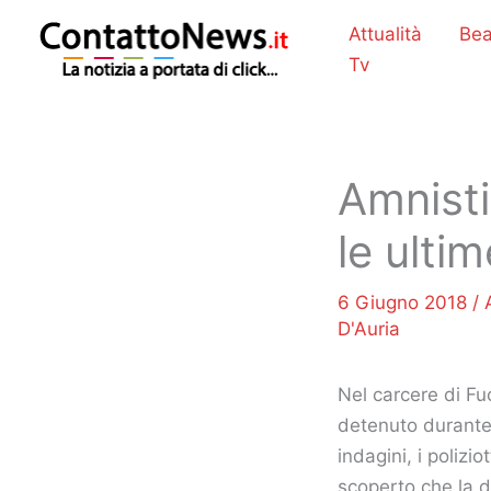
Vai
Attualità
Bea
al
Tv
contenuto
Amnisti
le ulti
6 Giugno 2018
/
D'Auria
Nel carcere di Fuo
detenuto durante 
indagini, i polizi
scoperto che la d