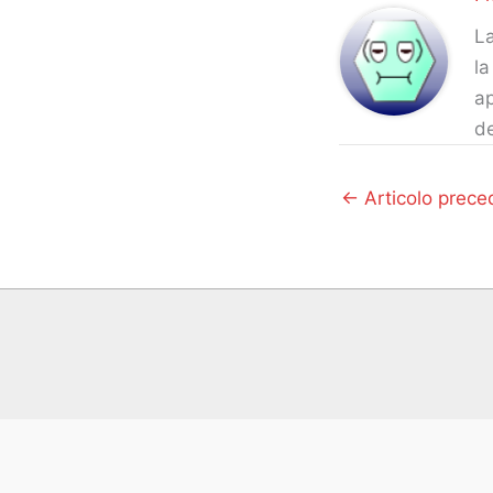
La
la
ap
d
←
Articolo prece