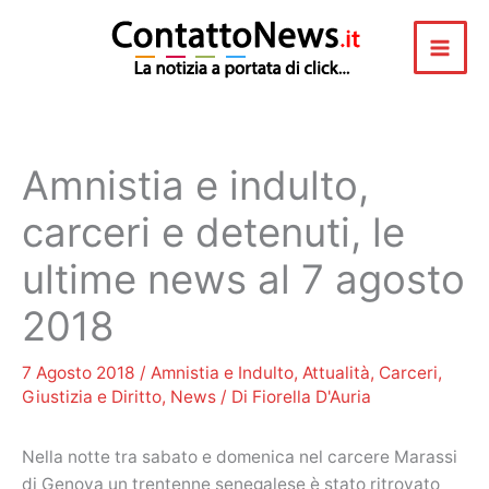
Vai
al
contenuto
Amnistia e indulto,
carceri e detenuti, le
ultime news al 7 agosto
2018
7 Agosto 2018
/
Amnistia e Indulto
,
Attualità
,
Carceri
,
Giustizia e Diritto
,
News
/ Di
Fiorella D'Auria
Nella notte tra sabato e domenica nel carcere Marassi
di Genova un trentenne senegalese è stato ritrovato