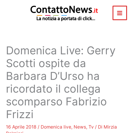
Vai
al
contenuto
Domenica Live: Gerry
Scotti ospite da
Barbara D’Urso ha
ricordato il collega
scomparso Fabrizio
Frizzi
16 Aprile 2018
/
Domenica live
,
News
,
Tv
/ Di
Mirzia