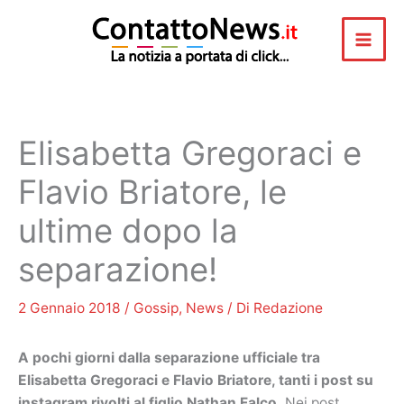
Vai
al
contenuto
Elisabetta Gregoraci e
Flavio Briatore, le
ultime dopo la
separazione!
2 Gennaio 2018
/
Gossip
,
News
/ Di
Redazione
A pochi giorni dalla separazione ufficiale tra
Elisabetta Gregoraci e Flavio Briatore, tanti i post su
instagram rivolti al figlio Nathan Falco.
Nei post