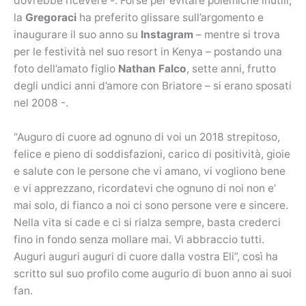
dovrebbe ricevere -. Forse per evitare polemiche inutili,
la
Gregoraci
ha preferito glissare sull’argomento e
inaugurare il suo anno su
Instagram
– mentre si trova
per le festività nel suo resort in Kenya – postando una
foto dell’amato figlio
Nathan Falco
, sette anni, frutto
degli undici anni d’amore con Briatore – si erano sposati
nel 2008 -.
“Auguro di cuore ad ognuno di voi un 2018 strepitoso,
felice e pieno di soddisfazioni, carico di positività, gioie
e salute con le persone che vi amano, vi vogliono bene
e vi apprezzano, ricordatevi che ognuno di noi non e’
mai solo, di fianco a noi ci sono persone vere e sincere.
Nella vita si cade e ci si rialza sempre, basta crederci
fino in fondo senza mollare mai. Vi abbraccio tutti.
Auguri auguri auguri di cuore dalla vostra Eli”, così ha
scritto sul suo profilo come augurio di buon anno ai suoi
fan.