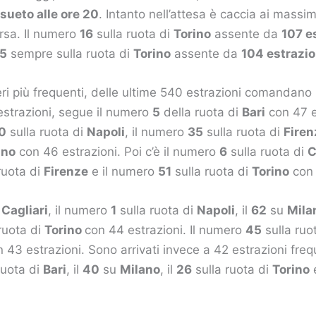
ueto alle ore 20
. Intanto nell’attesa è caccia ai massim
rsa. Il numero
16
sulla ruota di
Torino
assente da
107 e
5
sempre sulla ruota di
Torino
assente da
104 estrazio
ri più frequenti, delle ultime 540 estrazioni comandano
strazioni, segue il numero
5
della ruota di
Bari
con 47 e
30
sulla ruota di
Napoli
, il numero
35
sulla ruota di
Firen
ino
con 46 estrazioni. Poi c’è il numero
6
sulla ruota di
C
ruota di
Firenze
e il numero
51
sulla ruota di
Torino
con 
u
Cagliari
, il numero
1
sulla ruota di
Napoli
, il
62
su
Mila
ruota di
Torino
con 44 estrazioni. Il numero
45
sulla ruo
 43 estrazioni. Sono arrivati invece a 42 estrazioni freq
ruota di
Bari
, il
40
su
Milano
, il
26
sulla ruota di
Torino
e