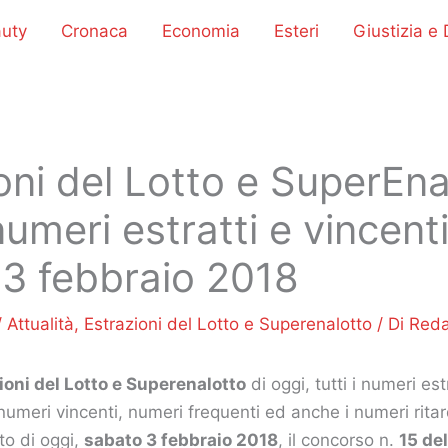
uty
Cronaca
Economia
Esteri
Giustizia e D
oni del Lotto e SuperEna
numeri estratti e vincenti
3 febbraio 2018
/
Attualità
,
Estrazioni del Lotto e Superenalotto
/ Di
Reda
ioni del Lotto e Superenalotto
di oggi, tutti i numeri est
I numeri vincenti, numeri frequenti ed anche i numeri ritar
to di oggi,
sabato 3 febbraio 2018
, il concorso n.
15 de