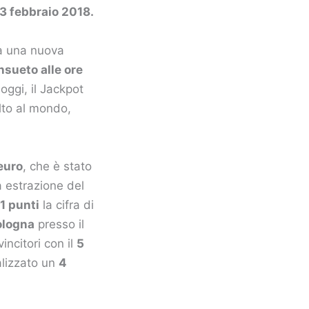
 3 febbraio 2018.
rà una nuova
nsueto alle ore
 oggi, il Jackpot
alto al mondo,
euro
, che è stato
a estrazione del
 1 punti
la cifra di
ologna
presso il
incitori con il
5
alizzato un
4