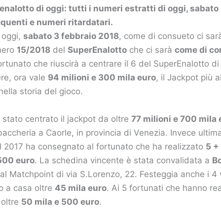
nalotto di oggi: tutti i numeri estratti di oggi, sabato
equenti e numeri ritardatari.
 oggi,
sabato 3 febbraio 2018
, come di consueto ci sa
mero
15/2018
del
SuperEnalotto
che ci sarà
come di co
fortunato che riuscirà a centrare il 6 del SuperEnalotto di
re, ora vale
94 milioni e 300 mila euro
, il Jackpot più 
nella storia del gioco.
 stato centrato il jackpot da oltre
77 milioni e 700 mila 
baccheria a Caorle, in provincia di Venezia. Invece ultim
l 2017 ha consegnato al fortunato che ha realizzato
5 +
500 euro
. La schedina vincente è stata convalidata a
B
al Matchpoint di via S.Lorenzo, 22. Festeggia anche i 4 v
 a casa oltre
45 mila euro
. Ai 5 fortunati che hanno re
oltre
50 mila e 500 euro
.