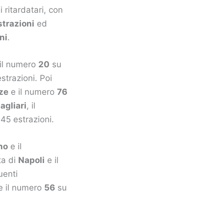
i ritardatari, con
strazioni
ed
ni
.
 il numero
20
su
strazioni. Poi
ze
e il numero
76
agliari
, il
45 estrazioni.
no
e il
ta di
Napoli
e il
uenti
 il numero
56
su