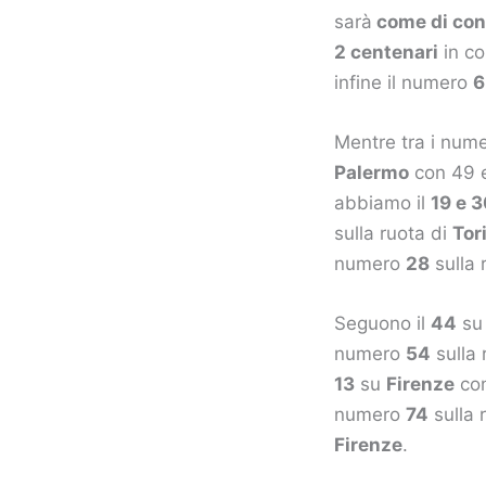
sarà
come di cons
2 centenari
in co
infine il numero
6
Mentre tra i nume
Palermo
con 49 e
abbiamo il
19 e 
sulla ruota di
Tor
numero
28
sulla 
Seguono il
44
s
numero
54
sulla 
13
su
Firenze
con
numero
74
sulla 
Firenze
.