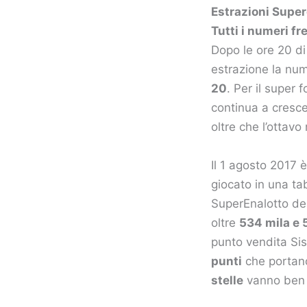
Estrazioni Supere
Tutti i numeri fr
Dopo le ore 20 di
estrazione la nu
20
. Per il super 
continua a cresce
oltre che l’ottavo 
Il 1 agosto 2017 è
giocato in una ta
SuperEnalotto de
oltre
534 mila e 
punto vendita Sis
punti
che portano
stelle
vanno ben 