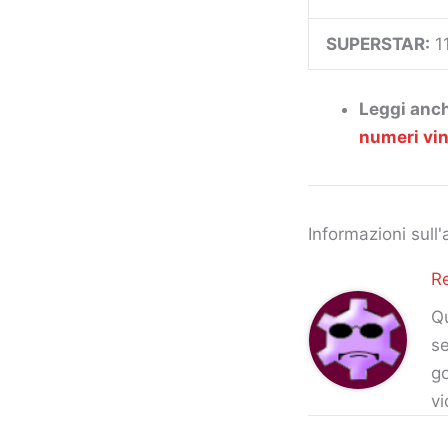
SUPERSTAR:
1
Leggi anc
numeri vin
Informazioni sull'
R
Qu
se
go
vi