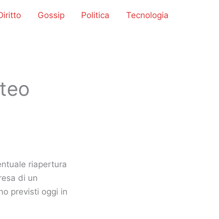
iritto
Gossip
Politica
Tecnologia
tteo
ntuale riapertura
resa di un
o previsti oggi in