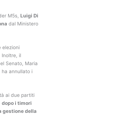
ader M5s,
Luigi Di
ona
dal Ministero
 elezioni
. Inoltre, il
del Senato, Maria
ha annullato i
à ai due partiti
o
dopo i timori
a gestione della