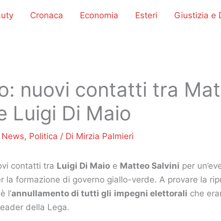
uty
Cronaca
Economia
Esteri
Giustizia e D
: nuovi contatti tra Ma
 e Luigi Di Maio
/
News
,
Politica
/ Di
Mirzia Palmieri
vi contatti tra
Luigi Di Maio
e
Matteo Salvini
per un’eve
er la formazione di governo giallo-verde. A provare la rip
è l’
annullamento di tutti gli
impegni elettorali
che eran
leader della Lega.