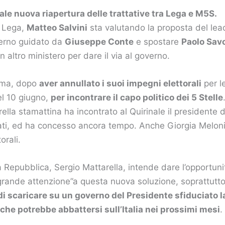
le nuova riapertura delle trattative tra Lega e M5S.
a Lega,
Matteo Salvini
sta valutando la proposta del le
verno guidato da
Giuseppe Conte
e spostare
Paolo Sav
 altro ministero per dare il via al governo.
Roma, dopo
aver annullato i suoi impegni elettorali
per le
el 10 giugno,
per incontrare il capo politico dei 5 Stelle
ella stamattina ha incontrato al Quirinale il presidente 
ati, ed ha concesso ancora tempo. Anche Giorgia Meloni 
orali.
a Repubblica, Sergio Mattarella, intende dare l’opportunit
rande attenzione”a questa nuova soluzione, soprattutt
 di scaricare su un governo del Presidente sfiduciato l
 che potrebbe abbattersi sull’Italia nei prossimi mesi
.