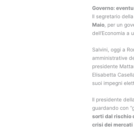
Governo: eventua
Il segretario dell
Maio
, per un go
dell’Economia a un
Salvini, oggi a 
amministrative d
presidente Mattar
Elisabetta Casell
suoi impegni elett
Il presidente dell
guardando con “g
sorti dal rischio
crisi dei mercati