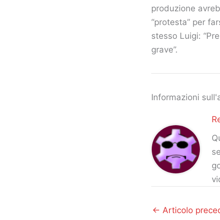
produzione avreb
“protesta” per far
stesso Luigi: “Pr
grave”.
Informazioni sull'
R
Qu
se
go
vi
←
Articolo prece