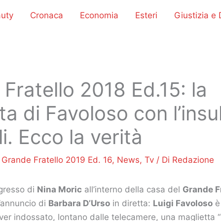
uty
Cronaca
Economia
Esteri
Giustizia e D
Fratello 2018 Ed.15: la
ta di Favoloso con l’insul
i. Ecco la verità
/
Grande Fratello 2019 Ed. 16
,
News
,
Tv
/ Di
Redazione
ngresso di
Nina Moric
all’interno della casa del
Grande F
 l’annuncio di
Barbara D’Urso
in diretta:
Luigi Favoloso
è
aver indossato, lontano dalle telecamere, una maglietta “