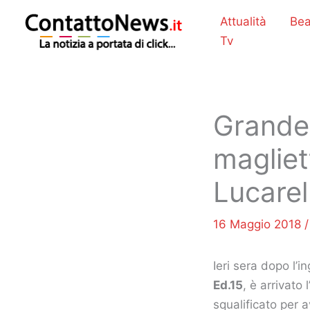
Vai
Attualità
Bea
al
Tv
contenuto
Grande 
magliet
Lucarell
16 Maggio 2018
Ieri sera dopo l’i
Ed.15
, è arrivato
squalificato per 