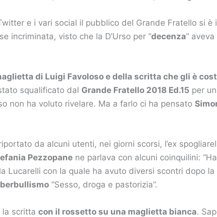
witter e i vari social il pubblico del Grande Fratello si è
se incriminata, visto che la D’Urso per “
decenza
” aveva 
maglietta di Luigi Favoloso e della scritta che gli è cos
stato squalificato dal
Grande Fratello 2018 Ed.15
per un
o non ha voluto rivelare. Ma a farlo ci ha pensato
Simo
portato da alcuni utenti, nei giorni scorsi, l’ex spogliar
efania Pezzopane
ne parlava con alcuni coinquilini: “Ha
lla Lucarelli con la quale ha avuto diversi scontri dopo l
berbullismo
“Sesso, droga e pastorizia”.
 la scritta
con il rossetto su una maglietta bianca
. Sap