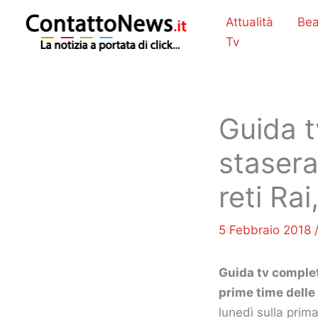
Vai
Attualità
Bea
al
Tv
contenuto
Guida t
stasera
reti Ra
5 Febbraio 2018
Guida tv completa
prime time delle r
lunedì sulla prima