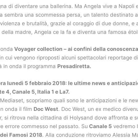
na di diventare una ballerina. Ma Angela vive a Napoli 
ua sembra una scommessa persa, un talento destinato a
 violenza e brutalità, grazie al coraggio di due donne, e
e della madre, Angela ce la fa e diventa una famosa étoi
 onda
Voyager collection – ai confini della conoscenz
in cui vengono riproposti alcuni spettacolari reportage 
à in onda il programma
Presadiretta.
ra lunedì 5 febbraio 2018: le ultime news e anticipazi
 4, Canale 5, Italia 1 e La7.
i Mediaset, scopriamo quali sono le anticipazioni e le ne
n onda il film
Doc West
. Doc West, un ex medico divenu
, si ritrova nella cittadina di Holysand dove affronta e 
ve errore commesso nel passato. Su
Canale 5
vedremo l
 dei Famosi 2018
. Alla conduzione ritroviamo Alessia M