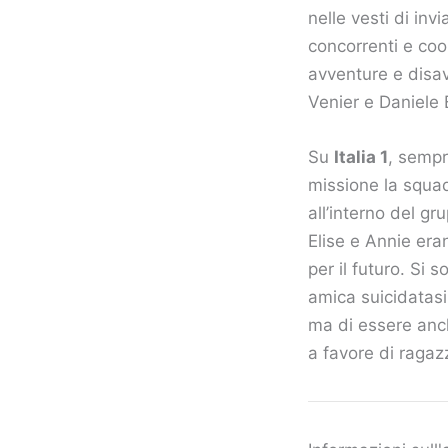
nelle vesti di in
concorrenti e coor
avventure e disav
Venier e Daniele 
Su
Italia 1
, sempr
missione la squad
all’interno del g
Elise e Annie era
per il futuro. Si 
amica suicidatasi
ma di essere anch
a favore di ragazz