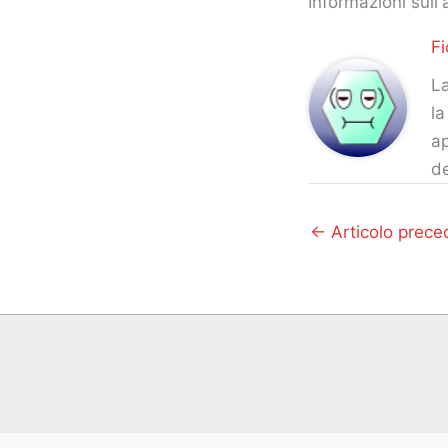
Informazioni sull'
Fi
La
la
ap
d
←
Articolo prece