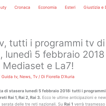
uty
Cronaca
Economia
Esteri
Giustizia e D
v, tutti i programmi tv di
, lunedì 5 febbraio 2018 
i, Mediaset e La7!
/
Guida tv
,
News
,
Tv
/ Di
Fiorella D'Auria
 di stasera lunedì 5 febbraio 2018: tutti i programmi 
eti Rai 1, Rai 2, Rai 3.
Ecco le ultime anticipazioni e ne
 serata delle tre reti nazionali. Su
Rai 1
verrà trasmesso i