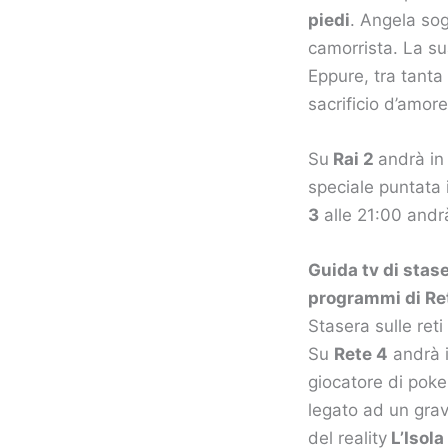
piedi
. Angela sog
camorrista. La s
Eppure, tra tanta
sacrificio d’amor
Su
Rai 2
andrà in
speciale puntata 
3
alle 21:00 andr
Guida tv di stase
programmi di Rete
Stasera sulle ret
Su
Rete 4
andrà i
giocatore di poker
legato ad un gra
del reality
L’Isola