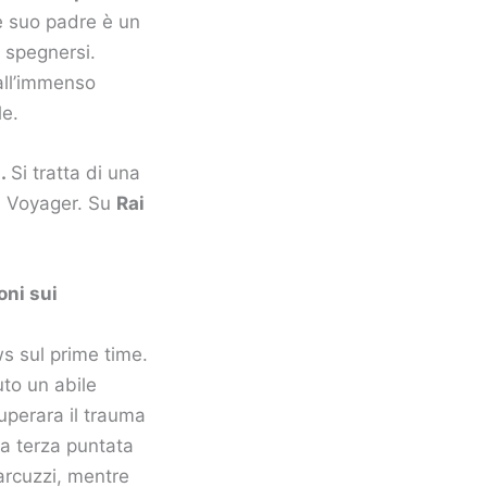
e suo padre è un
 spegnersi.
 all’immenso
le.
a.
Si tratta di una
di Voyager. Su
Rai
oni sui
ws sul prime time.
to un abile
superara il trauma
a terza puntata
arcuzzi, mentre