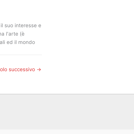
il suo interesse e
a l'arte (è
mali ed il mondo
colo successivo
→