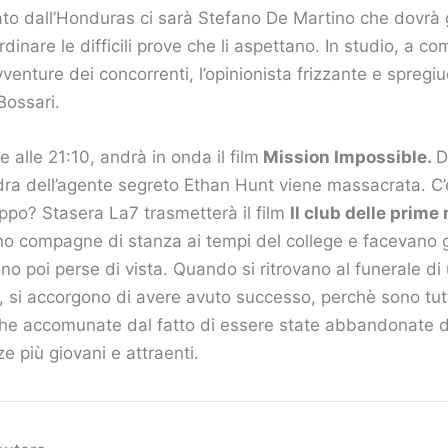
viato dall’Honduras ci sarà Stefano De Martino che dovrà g
dinare le difficili prove che li aspettano. In studio, a c
venture dei concorrenti, l’opinionista frizzante e spregi
Bossari.
e alle 21:10, andrà in onda il film
Mission Impossible.
D
ra dell’agente segreto Ethan Hunt viene massacrata. C’e
ruppo? Stasera La7 trasmetterà il film
Il club delle prime
no compagne di stanza ai tempi del college e facevano g
sono poi perse di vista. Quando si ritrovano al funerale di
, si accorgono di avere avuto successo, perchè sono tut
e accomunate dal fatto di essere state abbandonate dai
e più giovani e attraenti.