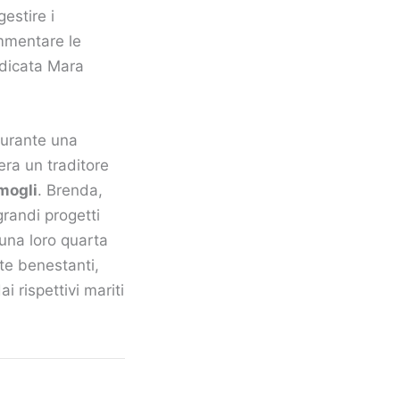
estire i
ommentare le
udicata Mara
urante una
ra un traditore
 mogli
. Brenda,
randi progetti
 una loro quarta
te benestanti,
 rispettivi mariti