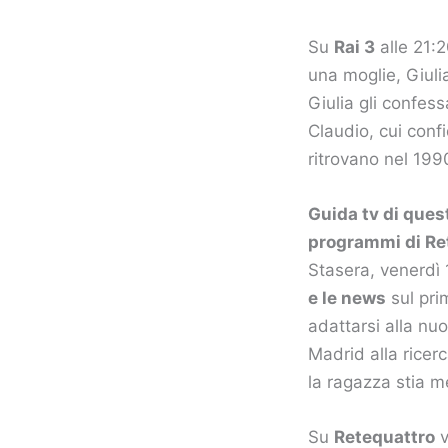
Su
Rai 3
alle 21:2
una moglie, Giuli
Giulia gli confes
Claudio, cui confi
ritrovano nel 199
Guida tv di ques
programmi di Rete
Stasera, venerdì 
e le news
sul pri
adattarsi alla nu
Madrid alla ricer
la ragazza stia 
Su
Retequattro
v