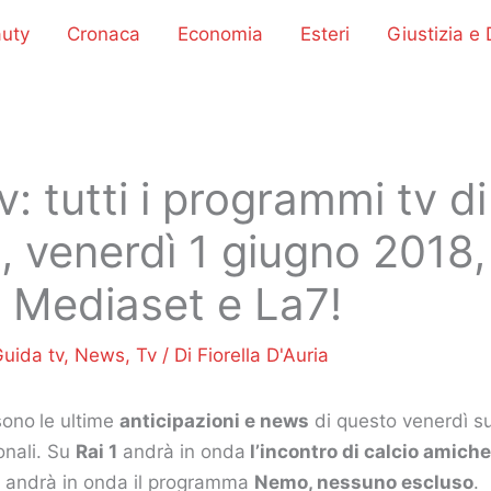
uty
Cronaca
Economia
Esteri
Giustizia e D
v: tutti i programmi tv di
, venerdì 1 giugno 2018, 
i, Mediaset e La7!
uida tv
,
News
,
Tv
/ Di
Fiorella D'Auria
sono
le ultime
anticipazioni e news
di questo venerdì su
ionali. Su
Rai 1
andrà in onda
l’incontro di calcio amichev
andrà in onda il programma
Nemo, nessuno escluso
.