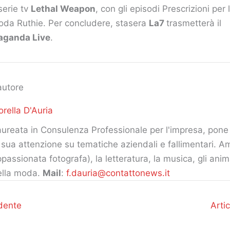
serie tv
Lethal Weapon
, con gli episodi Prescrizioni per 
oda Ruthie. Per concludere, stasera
La7
trasmetterà il
aganda Live
.
autore
orella D'Auria
ureata in Consulenza Professionale per l'impresa, pone 
 sua attenzione su tematiche aziendali e fallimentari. Am
passionata fotografa), la letteratura, la musica, gli ani
ella moda.
Mail
:
f.dauria@contattonews.it
dente
Arti