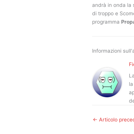
andrà in onda la 
di troppo e Scom
programma
Prop
Informazioni sull'
Fi
La
la
ap
d
←
Articolo prece