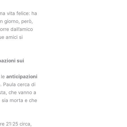
a vita felice: ha
n giorno, però,
orre dall’amico
ue amici si
pazioni sui
le
anticipazioni
e
. Paula cerca di
osta, che vanno a
a sia morta e che
ore 21:25 circa,