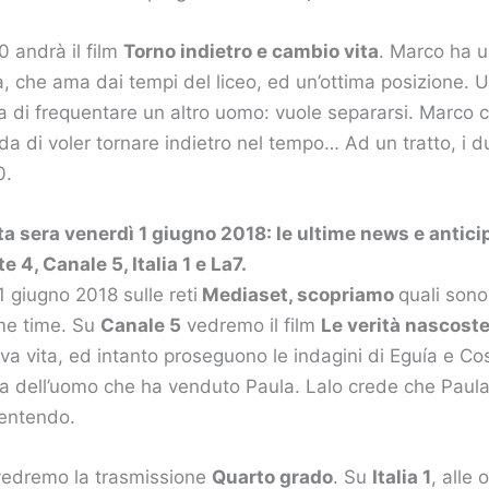
0 andrà il film
Torno indietro e cambio vita
. Marco ha un
a, che ama dai tempi del liceo, ed un’ottima posizione. U
sa di frequentare un altro uomo: vuole separarsi. Marco c
da di voler tornare indietro nel tempo… Ad un tratto, i d
0.
ta sera venerdì 1 giugno 2018: le ultime news e antici
 4, Canale 5, Italia 1 e La7.
1 giugno 2018 sulle reti
Mediaset, scopriamo
quali sono
me time. Su
Canale 5
vedremo il film
Le verità nascost
ova vita, ed intanto proseguono le indagini di Eguía e C
ca dell’uomo che ha venduto Paula. Lalo crede che Paul
mentendo.
edremo la trasmissione
Quarto grado
. Su
Italia 1
, alle 