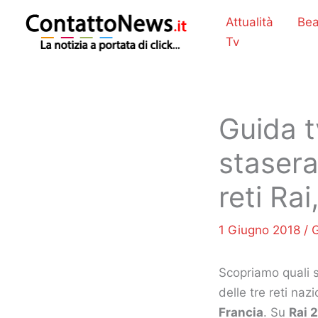
Vai
Attualità
Bea
al
Tv
contenuto
Guida t
stasera
reti Ra
1 Giugno 2018
/
G
Scopriamo quali 
delle tre reti naz
Francia
. Su
Rai 2