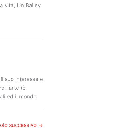
la vita, Un Bailey
il suo interesse e
a l'arte (è
mali ed il mondo
colo successivo
→