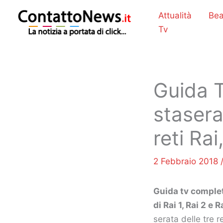
Vai
Attualità
Bea
al
Tv
contenuto
Guida T
stasera
reti Ra
2 Febbraio 2018
Guida tv complet
di Rai 1, Rai 2 e R
serata delle tre r