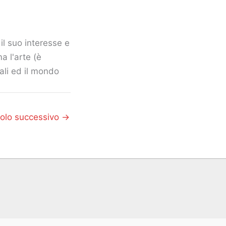
il suo interesse e
a l'arte (è
mali ed il mondo
colo successivo
→