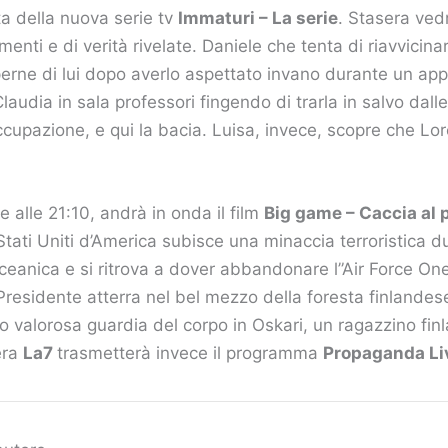
a della nuova serie tv
Immaturi – La serie
. Stasera ve
amenti e di verità rivelate. Daniele che tenta di riavvici
perne di lui dopo averlo aspettato invano durante un ap
laudia in sala professori fingendo di trarla in salvo dall
’occupazione, e qui la bacia. Luisa, invece, scopre che Lo
e alle 21:10, andrà in onda il film
Big game – Caccia al 
Stati Uniti d’America subisce una minaccia terroristica 
ceanica e si ritrova a dover abbandonare l”Air Force O
 Presidente atterra nel bel mezzo della foresta finlandes
o valorosa guardia del corpo in Oskari, un ragazzino fi
era
La7
trasmetterà invece il programma
Propaganda Li