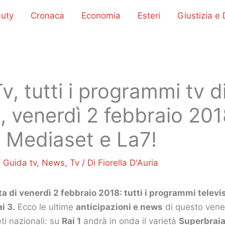
uty
Cronaca
Economia
Esteri
Giustizia e D
v, tutti i programmi tv d
, venerdì 2 febbraio 2018
i, Mediaset e La7!
/
Guida tv
,
News
,
Tv
/ Di
Fiorella D'Auria
a di venerdì 2 febbraio 2018: tutti i programmi televis
ai 3.
Ecco le ultime
anticipazioni e news
di questo vener
eti nazionali: su
Rai 1
andrà in onda il varietà
Superbraia