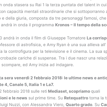
in onda stasera su Rai 1 la terza puntata del talent in cui
on capacità mentali straordinarie che si sottoporranno a
o e della giuria, composta da tre personaggi famosi, che
andrà in onda il programma
Kronos – Il tempo della sc
0 andrà in onda il film di Giuseppe Tornatore
La corris
essore di astrofisica, e Amy Ryan è una sua allieva all’ 
a la controfigura per la televisione e il cinema. La sua s
acrobazie cariche di suspense. Tra i due nascr una relaz
d scompare, ed Amy inizia ad indagare.
ta sera venerdì 2 febbraio 2018: le ultime news e anti
 4, Canale 5, Italia 1 e La7.
2 febbraio 2018 sulle reti
Mediaset, scopriamo
quali
ioni e le news
sul prime time. Su
Retequattro
torna la 
luigi Nuzzi, con Alessandra Viero,
Quarto grado
. Su
Ca