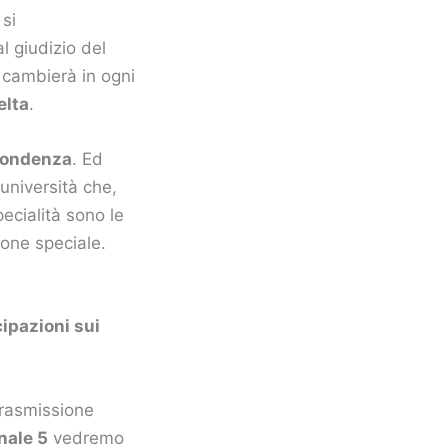
 si
l giudizio del
 cambierà in ogni
elta
.
pondenza
. Ed
università che,
pecialità sono le
ione speciale.
cipazioni sui
trasmissione
nale 5
vedremo