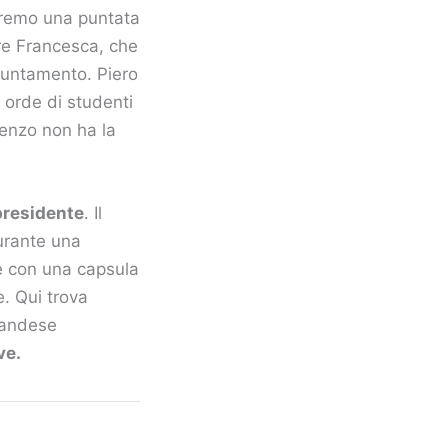
dremo una puntata
nare Francesca, che
puntamento. Piero
e orde di studenti
renzo non ha la
presidente
. Il
durante una
ne con una capsula
e. Qui trova
nlandese
ve.