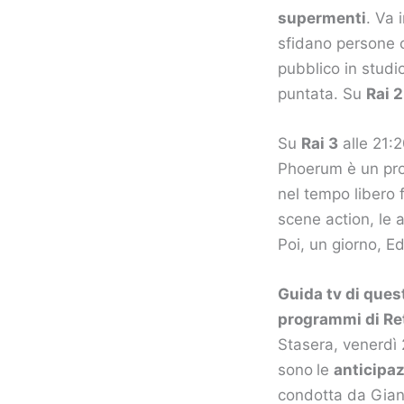
supermenti
. Va 
sfidano persone c
pubblico in studi
puntata. Su
Rai 2
Su
Rai 3
alle 21:2
Phoerum è un prof
nel tempo libero f
scene action, le 
Poi, un giorno, E
Guida tv di ques
programmi di Rete
Stasera, venerdì 
sono
le
anticipaz
condotta da Gian