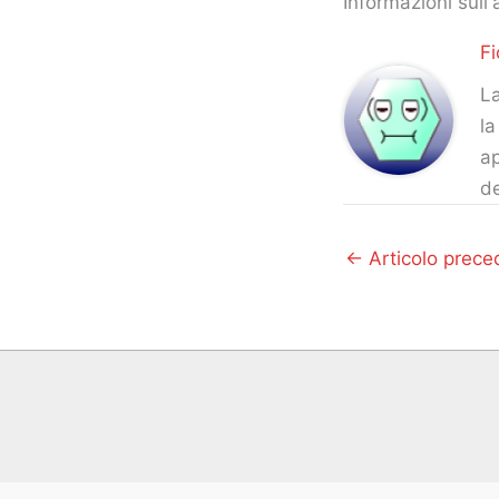
Informazioni sull'
Fi
La
la
ap
d
←
Articolo prece