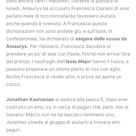
sono ancora tanti i malumori. Durante la puntata di
lunedì, Amaurys ha accusato Francesca Cipriani di aver
parlato male di loro nonostante l’avessero aiutata
anche quando è svenuta. A Francesca queste
dichiarazioni non sono andate giù, e sull’Isola, in
confessionale, ha dichiarato di
esigere delle scuse da
Amaurys.
Per rilassarsi, Francesca decidere di
prendere un po’ di sole con Paola, finché non arriva l’ora
del pranzo. I naufraghi dell’
Isola Mejor
hanno il fuoco, e
possono preparare un ottimo piatto di riso con aglio.
Anche Francesca si rende utile, e prova ad aprire un
cocco.
Jonathan Kashanian
si dedica alla pesca E, dopo aver
costruito un amo, va in cerca di paguri che, però, non si
trovano: Marco non ne ha lasciato nemmeno uno.
Jonathan chiede al gruppo di aiutarlo a trovare altri
paguri.