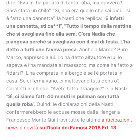
dire: “Eva mi ha parlato di tanta roba, ma davvero?
Sarà stata un chilo”, “Sì, non era quello che sai dici… si
è fatto una cannetta”, la Nasti che replica: “
E infatti
una cannetta, sti ca**i”, “Tutto il tempo dalla mattina
che si svegliava fino alla sera. C’era Nadia che
piangeva perché si svegliava con il mal di testa. L’ha
detto a tutti che l’aveva presa
. Anche a Marco? Pure
Marco, appresso a lui. Lo ha detto all’autore e lui lo
sapeva e l’ha mandata al massacro, ma come ha fatto a
fidarsi?, L’ha comprata in albergo e se l’è portata in
casa. Se ci fermavano, ci mettevano tutti dentro”,
Caroletti le chiede: “Avete fatto il viaggio?” e la Nasti:
“
Sì, ci siamo fatti 40 minuti in pullman con tutta
quella roba
”. Quindi le dichiarazioni della Nasti
confermerebbero le accuse mosse dalla Henger a
Francesco Monte.Qui trovi tutte le ultime
anticipazioni,
news e novità
sull’Isola dei Famosi 2018 Ed. 13
.