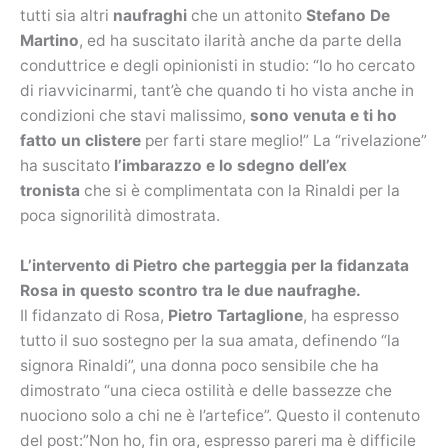
tutti sia altri
naufraghi
che un attonito
Stefano De
Martino
, ed ha suscitato ilarità anche da parte della
conduttrice e degli opinionisti in studio: “Io ho cercato
di riavvicinarmi, tant’è che quando ti ho vista anche in
condizioni che stavi malissimo,
sono venuta e ti ho
fatto un clistere
per farti stare meglio!” La “rivelazione”
ha suscitato
l’imbarazzo e
lo sdegno dell’ex
tronista
che si è complimentata con la Rinaldi per la
poca signorilità dimostrata.
L’intervento di Pietro che parteggia per la fidanzata
Rosa in questo scontro tra le due naufraghe.
Il fidanzato di Rosa,
Pietro Tartaglione
, ha espresso
tutto il suo sostegno per la sua amata, definendo “la
signora Rinaldi”, una donna poco sensibile che ha
dimostrato “una cieca ostilità e delle bassezze che
nuociono solo a chi ne è l’artefice”. Questo il contenuto
del post:”Non ho, fin ora, espresso pareri ma è difficile