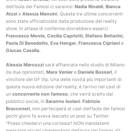
dell’Isola dei Famosi ci saranno:
Nadia Rinaldi
,
Bianca
Atzei
e
Alessia Mancini
. Queste tre ultime concorrenti
sono state ufficializzate dalla produzione del reality
show. In attesa di conferma dovrebbero esserci
Francesco Monte, Cecilia Capriotti, Stefano Bettarini,
Paola Di Benedetto
,
Eva Henger
,
Francesca Cipriani
e
Giucas Casella.
Alessia Marcuzzi
sarà affiancata nello studio di Milano
da due opinionisti,
Mara Venier
e
Daniele Bossari
, il
vincitore del GF Vip. Una delle novità più importanti di
questa nuova edizione del reality, è l’arrivo nel cast di
un
concorrente non famoso
, che verrà scelto dal
pubblico social, in
Saranno Isolani
.
Fabrizio
Bracconeri
, non parteciperà al cast dell’Isola dei famosi
pochi giorni fa aveva lasciato un post su Twitter:
“Posso chiedervi una cortesia? NON mandatemi
messaggi privati chiedendomi dell’Isola dei famosi, IO