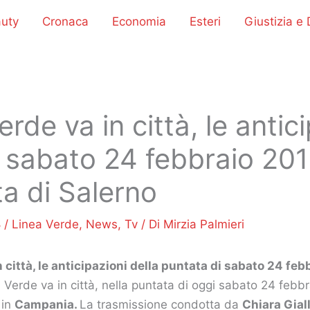
uty
Cronaca
Economia
Esteri
Giustizia e D
rde va in città, le antic
, sabato 24 febbraio 2018
a di Salerno
8
/
Linea Verde
,
News
,
Tv
/ Di
Mirzia Palmieri
 città, le anticipazioni della puntata di sabato 24 fe
erde va in città, nella puntata di oggi sabato 24 febbr
 in
Campania.
La trasmissione condotta da
Chiara Gial