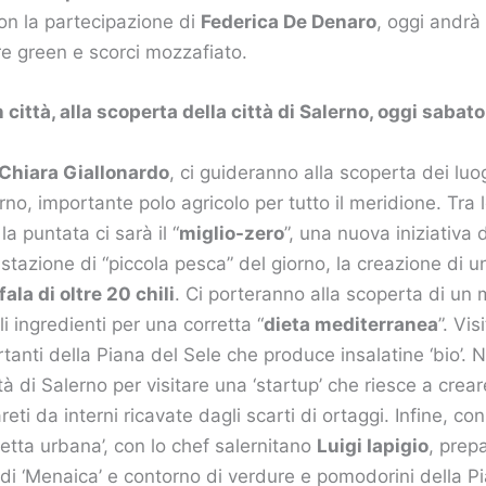
con la partecipazione di
Federica De Denaro
, oggi andrà
e green e scorci mozzafiato.
 città, alla scoperta della città di Salerno, oggi sabat
Chiara Giallonardo
, ci guideranno alla scoperta dei luo
erno, importante polo agricolo per tutto il meridione. Tra l
la puntata ci sarà il “
miglio-zero
”, una nuova iniziativa 
tazione di “piccola pesca” del giorno, la creazione di 
ala di oltre 20 chili
. Ci porteranno alla scoperta di un 
i ingredienti per una corretta “
dieta mediterranea
”. Vi
tanti della Piana del Sele che produce insalatine ‘bio’
tà di Salerno per visitare una ‘startup’ che riesce a crear
eti da interni ricavate dagli scarti di ortaggi. Infine, co
icetta urbana’, con lo chef salernitano
Luigi Iapigio
, prep
i di ‘Menaica’ e contorno di verdure e pomodorini della P