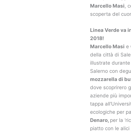
Marcello Masi
, 
scoperta del cuor
Linea Verde va in
2018!
Marcello Masi
e
della città di Sal
illustrate durante 
Salerno con degus
mozzarella di buf
dove scoprirero gl
aziende più impor
tappa all’Universi
ecologiche per par
Denaro,
per la ‘r
piatto con le alic