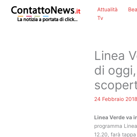
Vai
Attualità
Bea
al
Tv
contenuto
Linea Ve
di oggi
scopert
24 Febbraio 201
Linea Verde va in
programma Linea V
12.20, farà tappa