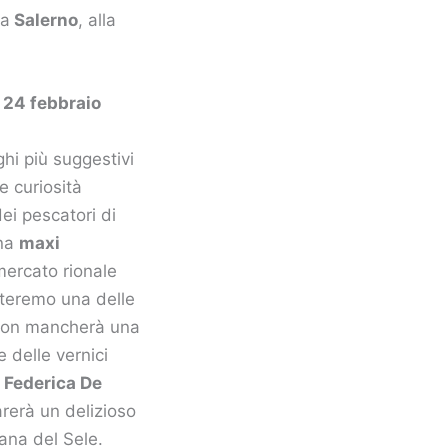
 a
Salerno
, alla
o 24 febbraio
ghi più suggestivi
e curiosità
dei pescatori di
una
maxi
mercato rionale
siteremo una delle
. Non mancherà una
e delle vernici
n
Federica De
arerà un delizioso
iana del Sele.