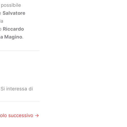
 possibile
ne
Salvatore
la
to
Riccardo
na Magino
.
Si interessa di
colo successivo
→