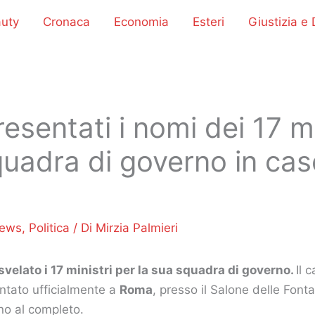
uty
Cronaca
Economia
Esteri
Giustizia e D
esentati i nomi dei 17 mi
quadra di governo in cas
ews
,
Politica
/ Di
Mirzia Palmieri
svelato i 17 ministri per la sua squadra di governo.
Il 
ntato ufficialmente a
Roma
, presso il Salone delle Font
no al completo.