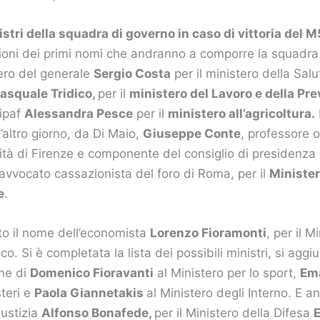
istri della squadra di governo in caso di vittoria del M
zioni dei primi nomi che andranno a comporre la squadra
ero del generale
Sergio Costa
per il ministero della Salu
asquale Tridico,
per il
ministero del Lavoro e della Pre
Mipaf
Alessandra Pesce
per il
ministero all’agricoltura.
’altro giorno, da Di Maio,
Giuseppe Conte
, professore o
rsità di Firenze e componente del consiglio di presidenza 
avvocato cassazionista del foro di Roma, per il
Minister
e
.
tto il nome dell’economista
Lorenzo Fioramonti
, per il M
. Si è completata la lista dei possibili ministri, si agg
ome di
Domenico Fioravanti
al Ministero per lo sport,
Ema
steri e
Paola Giannetakis
al Ministero degli Interno. E an
iustizia
Alfonso Bonafede,
per il Ministero della Difesa
E