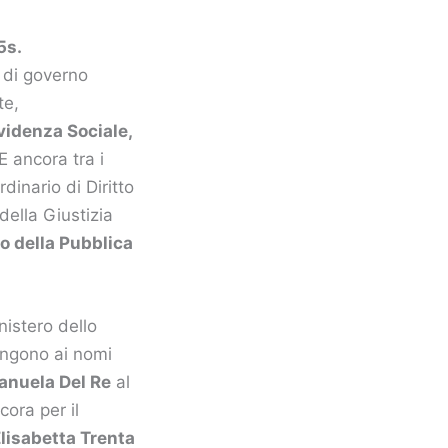
5s.
 di governo
te,
videnza Sociale,
E ancora tra i
rdinario di Diritto
della Giustizia
o della Pubblica
inistero dello
iungono ai nomi
nuela Del Re
al
cora per il
lisabetta Trenta