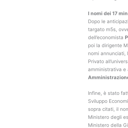
I nomi dei 17 min
Dopo le anticipa
targato m5s, ovv
dell’economista
P
poi la dirigente 
nomi annunciati, l
Privato all’unive
amministrativa e 
Amministrazion
Infine, è stato fa
Sviluppo Economico
sopra citati, il n
Ministero degli e
Ministero della G