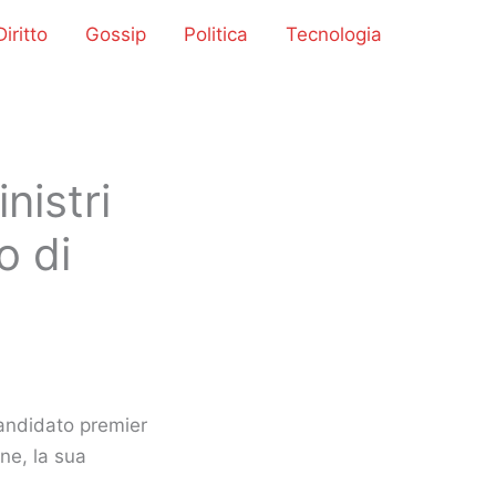
iritto
Gossip
Politica
Tecnologia
nistri
o di
candidato premier
ane, la sua