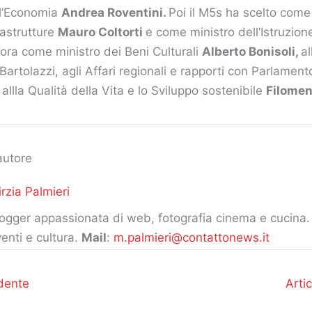
ll’Economia
Andrea Roventini.
Poi il M5s ha scelto come
rastrutture
Mauro Coltorti
e come ministro dell’Istruzio
cora come ministro dei Beni Culturali
Alberto Bonisoli,
al
Bartolazzi, agli Affari regionali e rapporti con Parlamen
 allla Qualità della Vita e lo Sviluppo sostenibile
Filome
autore
rzia Palmieri
ogger appassionata di web, fotografia cinema e cucina. 
enti e cultura.
Mail
:
m.palmieri@contattonews.it
dente
Arti