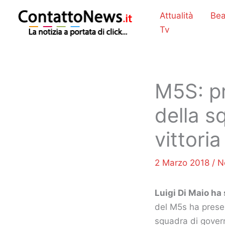
Vai
Attualità
Bea
al
Tv
contenuto
M5S: pr
della s
vittoria
2 Marzo 2018
/
N
Luigi Di Maio ha 
del M5s ha prese
squadra di gover