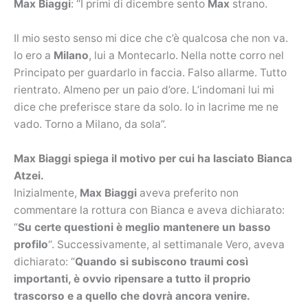
Max Biaggi
: “I primi di dicembre sento
Max
strano.
Il mio sesto senso mi dice che c’è qualcosa che non va.
Io ero a
Milano
, lui a Montecarlo. Nella notte corro nel
Principato per guardarlo in faccia. Falso allarme. Tutto
rientrato. Almeno per un paio d’ore. L’indomani lui mi
dice che preferisce stare da solo. Io in lacrime me ne
vado. Torno a Milano, da sola”.
Max Biaggi spiega il motivo per cui ha lasciato Bianca
Atzei.
Inizialmente,
Max Biaggi
aveva preferito non
commentare la rottura con Bianca e aveva dichiarato:
“
Su certe questioni è meglio mantenere un basso
profilo
“. Successivamente, al settimanale Vero, aveva
dichiarato: “
Quando si subiscono traumi così
importanti, è ovvio ripensare a tutto il proprio
trascorso e a quello che dovrà ancora venire.