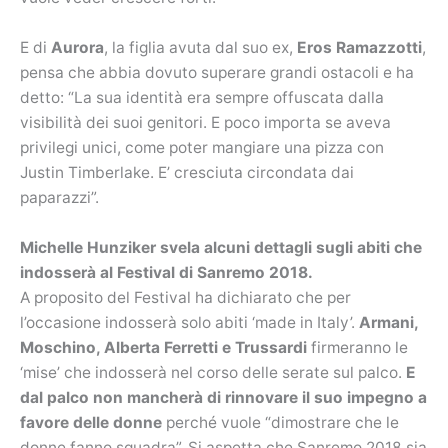
E di
Aurora
, la figlia avuta dal suo ex,
Eros Ramazzotti
,
pensa che abbia dovuto superare grandi ostacoli e ha
detto: “La sua identità era sempre offuscata dalla
visibilità dei suoi genitori. E poco importa se aveva
privilegi unici, come poter mangiare una pizza con
Justin Timberlake. E’ cresciuta circondata dai
paparazzi”.
Michelle Hunziker svela alcuni dettagli sugli abiti che
indosserà al Festival di Sanremo 2018.
A proposito del Festival ha dichiarato che per
l’occasione indosserà solo abiti ‘made in Italy’.
Armani,
Moschino, Alberta Ferretti e Trussardi
firmeranno le
‘mise’ che indosserà nel corso delle serate sul palco.
E
dal palco non mancherà di rinnovare il suo impegno a
favore delle donne
perché vuole “dimostrare che le
donne fanno squadra”. Si aspetta che Sanremo 2018 sia