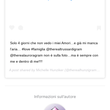
Solo 4 giorni che non vedo i miei Amori…e già mi manca
l’aria… #love #famiglia @therealtrussardigram
@therealauroragram non è sulla foto…ma è sempre con
me e dentro di me!!!!
A post shared by
Michelle Hunziker
(@therealhunzigram) on
Jan
Informazioni sull'autore