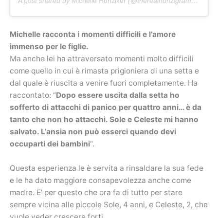
A post shared by
Michelle Hunziker
(@therealhunzigram) on
Jan
Michelle racconta i momenti difficili e l’amore
immenso per le figlie.
Ma anche lei ha attraversato momenti molto difficili
come quello in cui è rimasta prigioniera di una setta e
dal quale è riuscita a venire fuori completamente. Ha
raccontato: “
Dopo essere uscita dalla setta ho
sofferto di attacchi di panico per quattro anni… è da
tanto che non ho attacchi. Sole e Celeste mi hanno
salvato. L’ansia non può esserci quando devi
occuparti dei bambini
“.
Questa esperienza le è servita a rinsaldare la sua fede
e le ha dato maggiore consapevolezza anche come
madre. E’ per questo che ora fa di tutto per stare
sempre vicina alle piccole Sole, 4 anni, e Celeste, 2, che
vuole veder crescere forti.