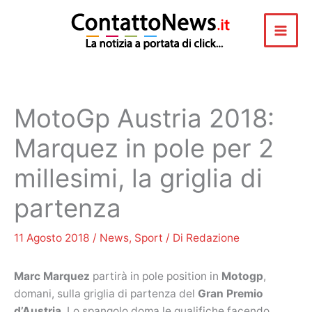
Vai
al
contenuto
MotoGp Austria 2018:
Marquez in pole per 2
millesimi, la griglia di
partenza
11 Agosto 2018
/
News
,
Sport
/ Di
Redazione
Marc Marquez
partirà in pole position in
Motogp
,
domani, sulla griglia di partenza del
Gran Premio
d’Austria
. Lo spangolo doma le qualifiche facendo