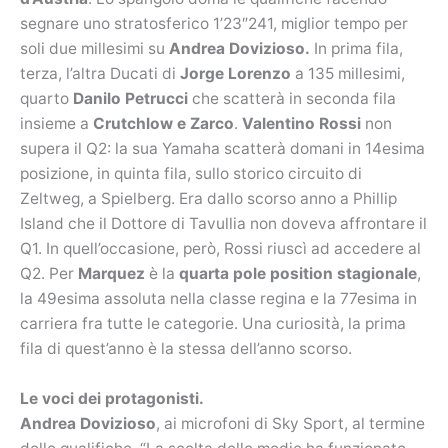
segnare uno stratosferico 1’23″241, miglior tempo per
soli due millesimi su
Andrea Dovizioso.
In prima fila,
terza, l’altra Ducati di
Jorge Lorenzo
a 135 millesimi,
quarto
Danilo Petrucci
che scatterà in seconda fila
insieme a
Crutchlow e Zarco
.
Valentino Rossi
non
supera il Q2: la sua Yamaha scatterà domani in 14esima
posizione, in quinta fila, sullo storico circuito di
Zeltweg, a Spielberg. Era dallo scorso anno a Phillip
Island che il Dottore di Tavullia non doveva affrontare il
Q1. In quell’occasione, però, Rossi riuscì ad accedere al
Q2. Per
Marquez
è la
quarta pole position stagionale
,
la 49esima assoluta nella classe regina e la 77esima in
carriera fra tutte le categorie. Una curiosità, la prima
fila di quest’anno è la stessa dell’anno scorso.
Le voci dei protagonisti.
Andrea Dovizioso
, ai microfoni di Sky Sport, al termine