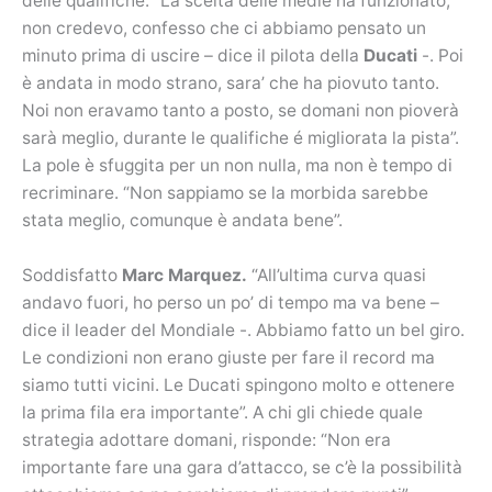
delle qualifiche. “La scelta delle medie ha funzionato,
non credevo, confesso che ci abbiamo pensato un
minuto prima di uscire – dice il pilota della
Ducati
-. Poi
è andata in modo strano, sara’ che ha piovuto tanto.
Noi non eravamo tanto a posto, se domani non pioverà
sarà meglio, durante le qualifiche é migliorata la pista”.
La pole è sfuggita per un non nulla, ma non è tempo di
recriminare. “Non sappiamo se la morbida sarebbe
stata meglio, comunque è andata bene”.
Soddisfatto
Marc Marquez.
“All’ultima curva quasi
andavo fuori, ho perso un po’ di tempo ma va bene –
dice il leader del Mondiale -. Abbiamo fatto un bel giro.
Le condizioni non erano giuste per fare il record ma
siamo tutti vicini. Le Ducati spingono molto e ottenere
la prima fila era importante”. A chi gli chiede quale
strategia adottare domani, risponde: “Non era
importante fare una gara d’attacco, se c’è la possibilità