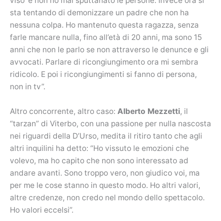
viso’ e non ho mai sputtanato le persone. Invece ora si
sta tentando di demonizzare un padre che non ha
nessuna colpa. Ho mantenuto questa ragazza, senza
farle mancare nulla, fino all’età di 20 anni, ma sono 15
anni che non le parlo se non attraverso le denunce e gli
avvocati. Parlare di ricongiungimento ora mi sembra
ridicolo. E poi i ricongiungimenti si fanno di persona,
non in tv”.
Altro concorrente, altro caso:
Alberto Mezzetti
, il
“tarzan” di Viterbo, con una passione per nulla nascosta
nei riguardi della D’Urso, medita il ritiro tanto che agli
altri inquilini ha detto: “Ho vissuto le emozioni che
volevo, ma ho capito che non sono interessato ad
andare avanti. Sono troppo vero, non giudico voi, ma
per me le cose stanno in questo modo. Ho altri valori,
altre credenze, non credo nel mondo dello spettacolo.
Ho valori eccelsi”.