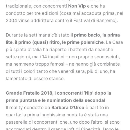
tradizionale, con concorrenti
Non Vip
e che ha
condotto per tre edizioni (cosa mai accaduta prima, nel
2004 vinse addirittura contro il Festival di Sanremo).
Durante la settimana c’è stato
il primo bacio, la prima
lite, il primo (quasi) ritiro, le prime polemiche
. La Casa
più spiata d’Italia ha riaperto i battenti da neanche
sette giorni, ma i 14 inquilini – non proprio sconosciuti,
ma nemmeno troppo famosi – ne hanno già combinate
di tutti i colori tanto che venerdì sera, più di uno, ha
lamentato di essere stanco.
Grande Fratello 2018, i concorrenti ‘Nip’ dopo la
prima puntata e le nomination della seconda!
Il reality condotto da
Barbara D’Urso
è partito in
quarta: la prima lunghissima puntata è stata una
passerella di concorrenti che, uno dopo l’altro, si sono
accomodati dentro il grande loft di Cinecittà. Dopo le