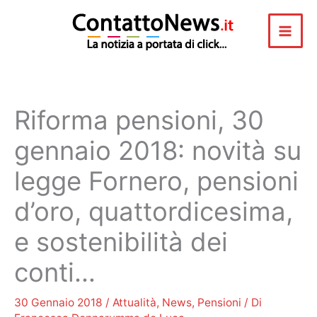
Vai
al
contenuto
Riforma pensioni, 30
gennaio 2018: novità su
legge Fornero, pensioni
d’oro, quattordicesima,
e sostenibilità dei
conti…
30 Gennaio 2018
/
Attualità
,
News
,
Pensioni
/ Di