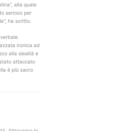
tina”, alla quale
do serioso per
”, ha scritto.
 verbale
azzata ironica ad
co alla slealtà e
 stato attaccato
lla è più sacro
tà. Attraverso le