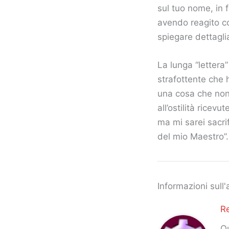
sul tuo nome, in f
avendo reagito c
spiegare dettaglia
La lunga “lettera
strafottente che 
una cosa che non 
all’ostilità ricev
ma mi sarei sacri
del mio Maestro”.
Informazioni sull'
R
Qu