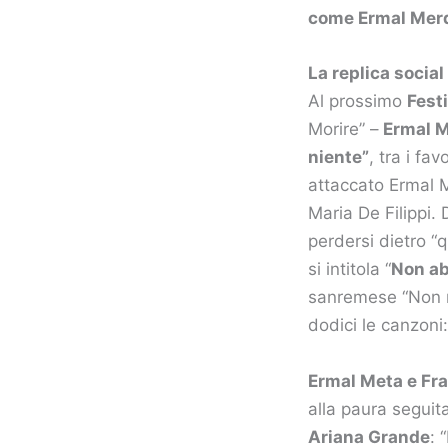
come Ermal Mer
La replica social
Al prossimo
Fest
Morire” –
Ermal 
niente”
, tra i fa
attaccato Ermal M
Maria De Filippi.
perdersi dietro “
si intitola “
Non a
sanremese “Non mi
dodici le canzoni:
Ermal Meta e Fr
alla paura seguit
Ariana Grande
: 