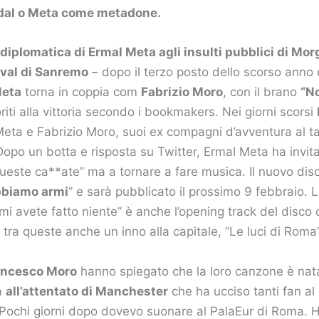
dal o Meta come metadone.
 diplomatica di Ermal Meta agli insulti pubblici di Mor
ival di Sanremo
– dopo il terzo posto dello scorso anno 
Meta
torna in coppia com
Fabrizio Moro
, con il brano
“No
voriti alla vittoria secondo i bookmakers. Nei giorni scorsi
eta e Fabrizio Moro, suoi ex compagni d’avventura al ta
 Dopo un botta e risposta su Twitter, Ermal Meta ha invi
queste ca**ate” ma a tornare a fare musica. Il nuovo dis
bbiamo armi
” e sarà pubblicato il prossimo 9 febbraio.
 avete fatto niente” è anche l’opening track del disco 
 tra queste anche un inno alla capitale, “Le luci di Roma”
ancesco Moro
hanno spiegato che la loro canzone è nat
a
all’attentato di Manchester
che ha ucciso tanti fan al
“Pochi giorni dopo dovevo suonare al PalaEur di Roma. H