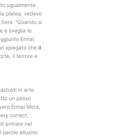
ato ugualmente.
lla platea, vedevo
a Sera. “Quando si
e e sveglia le
 aggiunto Ermal
nno spiegato che
il
te, il terrore e
astoldi in arte
atto un passo
 vero Ermal Meta,
ery correct,
di entrare nel
 parole allusivo