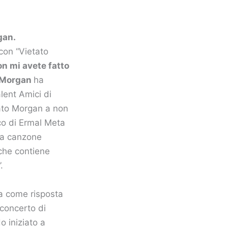
gan.
con “Vietato
n mi avete fatto
Morgan
ha
lent Amici di
tato Morgan a non
co di Ermal Meta
 La canzone
che contiene
.
a come risposta
 concerto di
o iniziato a