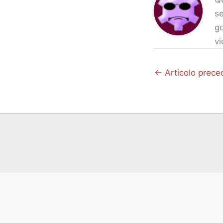
se
go
vi
←
Articolo prece