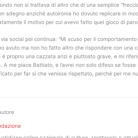
ondo non si trattava di altro che di una semplice “freccia
on sdegno anziché autoironia ho dovuto replicare in mo
tamente il motivo per cui avevo fatto quel gioco di parole
” via social poi continua: “Mi scuso per il comportamento
ho avuto ma non ho fatto altro che rispondere con una c
è proprio una cazzata anzi è piuttosto grave, e mi riferis
ute. A me piace Battiato, e l’avrei non solo difeso se fosse
ficato per far sì che venisse rispettato, perché per me nu
autore
edazione
otidiano online nazionale di cultura, spettacolo e attuali