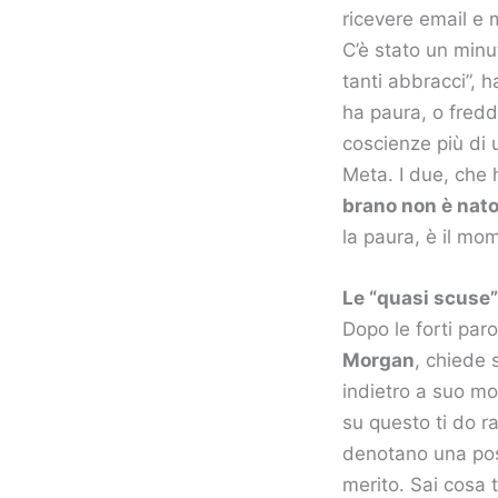
ricevere email e
C’è stato un minut
tanti abbracci”, h
ha paura, o fredd
coscienze più di 
Meta. I due, che 
brano non è nato
la paura, è il mom
Le “quasi scuse”
Dopo le forti par
Morgan
, chiede 
indietro a suo m
su questo ti do r
denotano una post
merito. Sai cosa 