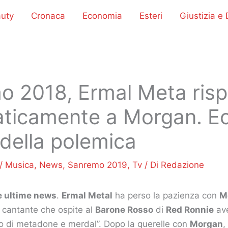
uty
Cronaca
Economia
Esteri
Giustizia e D
o 2018, Ermal Meta ris
ticamente a Morgan. Ec
della polemica
/
Musica
,
News
,
Sanremo 2019
,
Tv
/ Di
Redazione
e ultime news
.
Ermal Metal
ha perso la pazienza con
M
l cantante che ospite al
Barone Rosso
di
Red Ronnie
ave
o di metadone e merdal”. Dopo la querelle con
Morgan
,