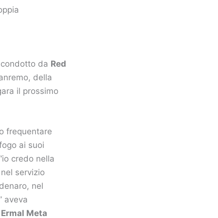
oppia
t condotto da
Red
anremo, della
ara il prossimo
o frequentare
fogo ai suoi
“io credo nella
 nel servizio
 denaro, nel
” aveva
 Ermal Meta