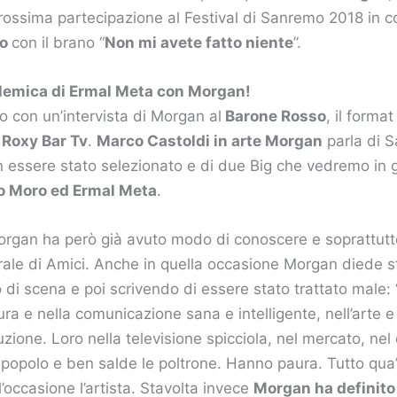
rossima partecipazione al Festival di Sanremo 2018 in c
ro
con il brano “
Non mi avete fatto niente
”.
olemica di Ermal Meta con Morgan!
o con un’intervista di Morgan al
Barone Rosso
, il forma
 Roxy Bar Tv
.
Marco Castoldi in arte Morgan
parla di S
 essere stato selezionato e di due Big che vedremo in g
o Moro ed Ermal Meta
.
Morgan ha però già avuto modo di conoscere e soprattutt
erale di Amici. Anche in quella occasione Morgan diede s
 di scena e poi scrivendo di essere stato trattato male: 
tura e nella comunicazione sana e intelligente, nell’arte e
ruzione. Loro nella televisione spicciola, nel mercato, nel
 popolo e ben salde le poltrone. Hanno paura. Tutto qua
l’occasione l’artista. Stavolta invece
Morgan ha definito