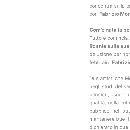
concentra sulla p
con
Fabrizio Mo
Com’è nata la p
Tutto è cominciat
Ronnie sulla sua
delusione per non
febbraio:
Fabrizi
Due artisti che 
negli studi del s
pensieri, uscendo
qualità, nella cul
pubblico, nell’ist
mantenere bue il
dichiarato in quel