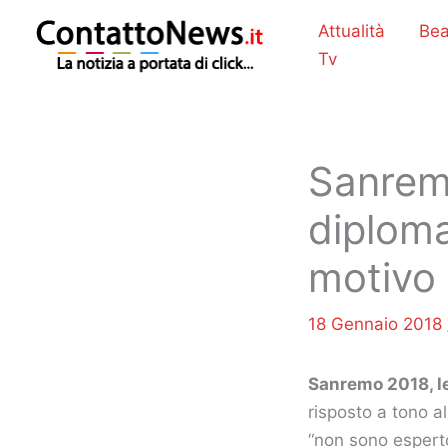
Vai
Attualità
Bea
al
Tv
contenuto
Sanrem
diploma
motivo 
18 Gennaio 2018
Sanremo 2018, l
risposto a tono a
“non sono espert