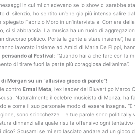
 messaggi in cui mi chiedevano se lo show ci sarebbe st
o di silenzio, ho sentito un’energia più intensa salire da
a spiegato Fabrizio Moro in un’intervista al Corriere dell
o, ci si abbraccia. La musica ha un ruolo di aggregazion
un discorso politico. Porta la gente a stare insieme”, ha
hanno lavorato insieme ad Amici di Maria De Flippi, ha
 pensando al Festival
: “Quando hai a che fare con la mor
ento di tirare fuori la parte più coraggiosa dell’anima”.
 di Morgan su un “allusivo gioco di parole”!
ole contro
Ermal Meta
, l’ex leader dei Bluvertigo Marco C
scusa. Naturalmente il celebre musicista di Monza, ha f
odo e come il suo personale modo di essere insegna. “È
agione, sono sciocchezze. Le tue parole sono politically v
ura dinnanzi alla quale risulta offensivo ogni tentativo 
ti dico? Scusami se mi ero lasciato andare ad un gioco di