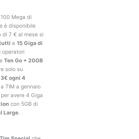
 e 100 Mega di
e è disponibile
o di 7 € al mese si
tutti
e
15 Giga di
i operatori
re
Ten Go + 20GB
e solo su
3€ ogni 4
a a TIM a gennaio
per avere 4 Giga
tion
con 5GB di
l Large
.
Tim Special
che