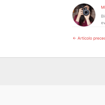
Mi
Bl
ev
←
Articolo prece