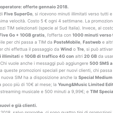
operatore: offerte gennaio 2018.
 di
Five SuperGo
, si ricevono minuti illimitati verso tutti
sima velocità. Costo 5 € ogni 4 settimane. La promozion
ozi TIM selezionati (specie al Sud Italia). Invece, al cost
Five Go + 10GB gratis
, l’offerta con
1000 minuti verso 
ile per chi passa a TIM da
PosteMobile
,
Fastweb
e altr
per chi effettua il passaggio da
Wind
o
Tre
, si può attiva
 illimitati
e
10GB di traffico 4G con
altri
20 GB
da usar
no. Chi vuole anche i messaggi può aggiungere
500 SMS a 
e a queste promozioni speciali per nuovi clienti, chi pass
a nuova SIM ha a disposizione anche la
Special Medium
i a poco più di 10€ al mese; la
Young&Music Limited Edi
o streaming musicale e 500 minuti a 9,99€; e
TIM Specia
uovi e già clienti.
 2018, salvo proroghe, ci sono quattro tipi di promozioni