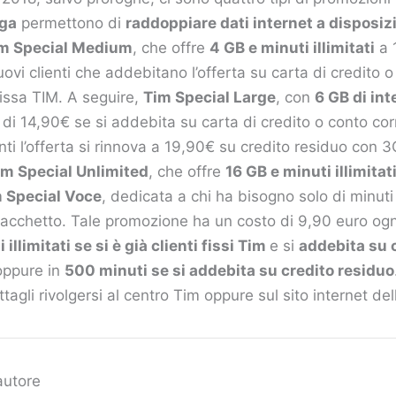
ga
permettono di
raddoppiare dati internet a disposiz
m Special Medium
, che offre
4 GB e minuti illimitati
a 
ovi clienti che addebitano l’offerta su carta di credito 
issa TIM. A seguire,
Tim Special Large
, con
6 GB di int
 di 14,90€ se si addebita su carta di credito o conto cor
nti l’offerta si rinnova a 19,90€ su credito residuo con 
im Special Unlimited
, che offre
16 GB e minuti illimitat
 Special Voce
, dedicata a chi ha bisogno solo di minut
pacchetto. Tale promozione ha un costo di 9,90 euro ogni
 illimitati se si è già clienti fissi Tim
e si
addebita su 
 oppure in
500 minuti se si addebita su credito residuo
tagli rivolgersi al centro Tim oppure sul sito internet del
autore