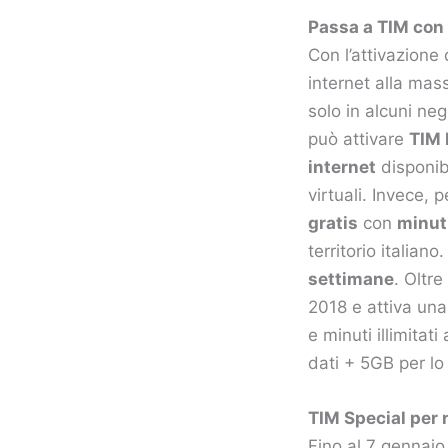
Passa a TIM con 
Con l’attivazione
internet alla mas
solo in alcuni neg
può attivare
TIM 
internet
disponib
virtuali. Invece, 
gratis
con
minuti
territorio italia
settimane
. Oltr
2018 e attiva un
e minuti illimitat
dati + 5GB per l
TIM Special per n
Fino al 7 gennaio