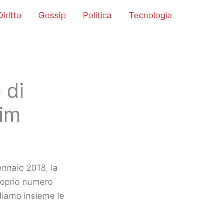
iritto
Gossip
Politica
Tecnologia
 di
Tim
nnaio 2018, la
proprio numero
diamo insieme le