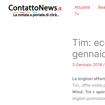
Vai
Attualità
Bea
al
Tv
contenuto
Tim: ec
gennaio
3 Gennaio 2018
Le migliori offe
Tim, offre molte 
Wind
,
Tre
e
oper
migliori promozio