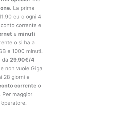
ione
. La prima
11,90 euro ogni 4
o conto corrente e
ernet
e
minuti
rente o si ha a
3GB e 1000 minuti.
i
da
29,90€/4
i e non vuole Giga
 28 giorni e
conto corrente
o
. Per maggiori
l’operatore.