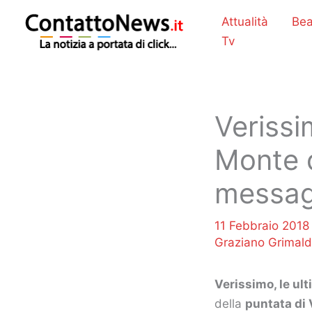
Vai
Attualità
Bea
al
Tv
contenuto
Verissi
Monte d
messag
11 Febbraio 201
Graziano Grimald
Verissimo, le ul
della
puntata di 