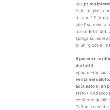
sua
prima interv
è dei migliori, n
da anni”. Si tratt
che l’ex tronista 
martedì 13 febbra
spiega sui suoi s
di un “gioco al m
Il gossip e le u
dei fatti!
Eppure Francesco
verità nel salotto
accusato di un p
stato un attacco 
confermo quello c
Toffanin confida: