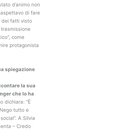
o stato d’animo non
 aspettavo di fare
dei fatti visto
n trasmissione
tico”, come
nire protagonista
sua spiegazione
ccontare la sua
nger che lo ha
 dichiara: “È
 Nego tutto e
ocial”. A Silvia
mmenta – Credo