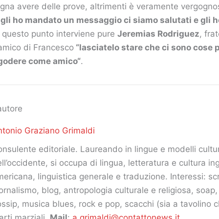
gna avere delle prove, altrimenti è veramente vergognos
 gli ho mandato un messaggio ci siamo salutati e gli h
A questo punto interviene pure
Jeremias Rodriguez
, fra
 amico di Francesco
“lasciatelo stare che ci sono cose p
 godere come amico“
.
autore
tonio Graziano Grimaldi
nsulente editoriale. Laureando in lingue e modelli cultur
ll’occidente, si occupa di lingua, letteratura e cultura in
ericana, linguistica generale e traduzione. Interessi: scr
ornalismo, blog, antropologia culturale e religiosa, soap
ssip, musica blues, rock e pop, scacchi (sia a tavolino c
arti marziali.
Mail
:
a.grimaldi@contattonews.it