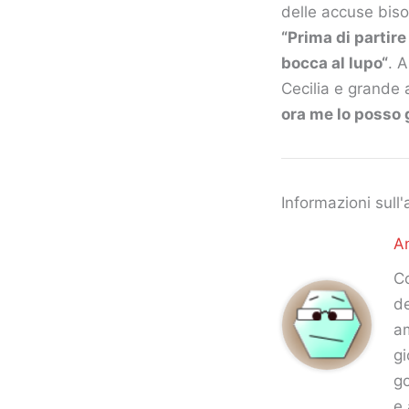
delle accuse biso
“Prima di partire
bocca al lupo“
. 
Cecilia e grande
ora me lo posso
Informazioni sull'
An
Co
de
am
gi
go
e 