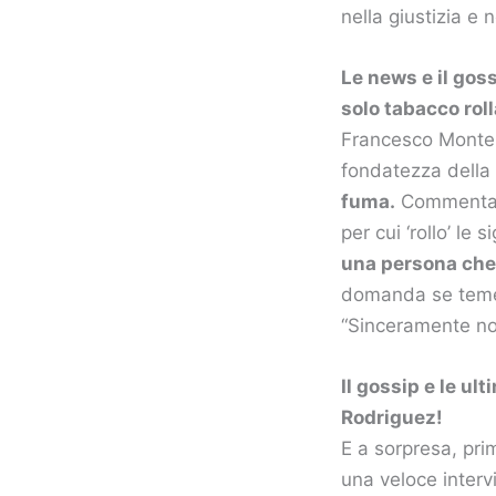
nella giustizia e 
Le news e il goss
solo tabacco roll
Francesco Monte 
fondatezza della 
fuma.
Commentando
per cui ‘rollo’ le
una persona che 
domanda se teme d
“Sinceramente no
Il gossip e le ul
Rodriguez!
E a sorpresa, pri
una veloce interv