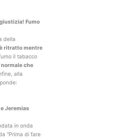
ngiustizia! Fumo
a della
è ritratto mentre
fumo il tabacco
 normale che
Infine, alla
sponde:
a e Jeremias
andata in onda
nda “Prima di fare