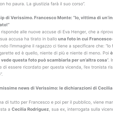
non ho paura. La giustizia farà il suo corso”.
ip di Verissimo. Francesco Monte: “Io, vittima di un’i
ato!”
risponde alle nuove accuse di Eva Henger, che a riprov
sua accusa ha tirato in ballo
una foto in cui Francesco 
 l’immagine il ragazzo ci tiene a specificare che: “Io 
 sigarette ed è quello, niente di più e niente di meno. Poi
è
vede questa foto può scambiarla per un’altra cosa
“. 
i essere ricordato per questa vicenda, l’ex tronista ri
”.
timissime news di Verissimo: le dichiarazioni di Cecili
ma di tutto per Francesco e poi per il pubblico, viene m
ista a
Cecilia Rodriguez
, sua ex, interrogata sulla vice