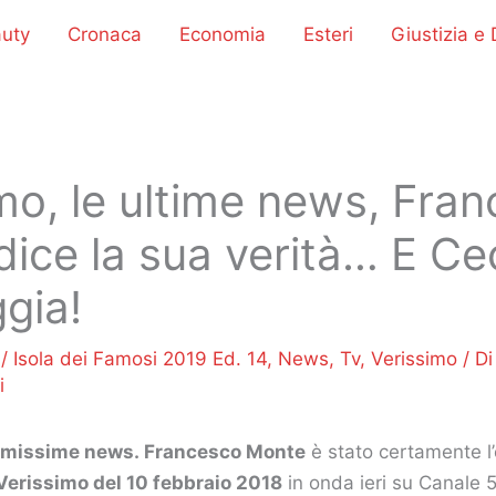
uty
Cronaca
Economia
Esteri
Giustizia e D
mo, le ultime news, Fra
ice la sua verità… E Ceci
gia!
8
/
Isola dei Famosi 2019 Ed. 14
,
News
,
Tv
,
Verissimo
/ D
i
timissime news.
Francesco Monte
è stato certamente l’
Verissimo del 10 febbraio 2018
in onda ieri su Canale 5.