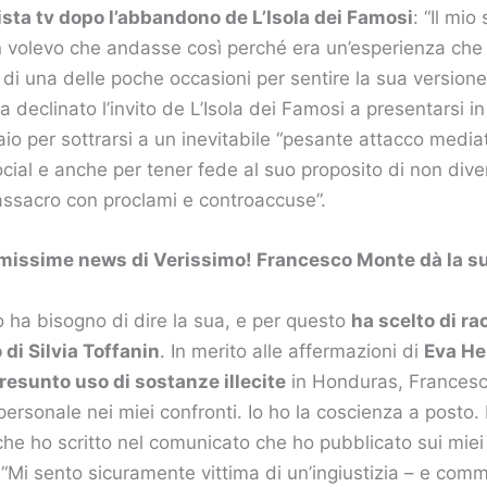
ista tv dopo l’abbandono de L’Isola dei Famosi
: “Il mi
on volevo che andasse così perché era un’esperienza che
a di una delle poche occasioni per sentire la sua versione 
ha declinato l’invito de L’Isola dei Famosi a presentarsi i
io per sottrarsi a un inevitabile “pesante attacco media
ocial e anche per tener fede al suo proposito di non dive
assacro con proclami e controaccuse”.
ltimissime news di Verissimo! Francesco Monte dà la 
 ha bisogno di dire la sua, e per questo
ha scelto di ra
 di Silvia Toffanin
. In merito alle affermazioni di
Eva He
resunto uso di sostanze illecite
in Honduras, Francesco
personale nei miei confronti. Io ho la coscienza a posto.
he ho scritto nel comunicato che ho pubblicato sui miei s
 “Mi sento sicuramente vittima di un’ingiustizia – e co