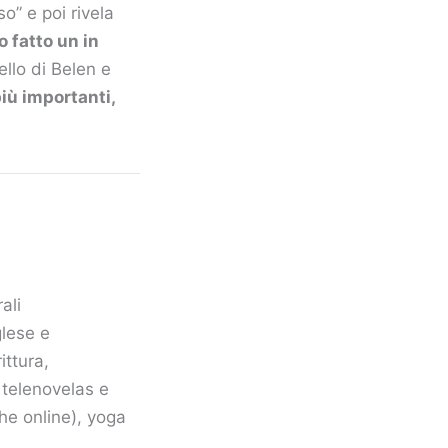
o” e poi rivela
o fatto un in
tello di Belen e
iù importanti,
ali
glese e
ittura,
, telenovelas e
he online), yoga