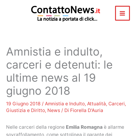
Vai
al
contenuto
Amnistia e indulto,
carceri e detenuti: le
ultime news al 19
giugno 2018
19 Giugno 2018
/
Amnistia e Indulto
,
Attualità
,
Carceri
,
Giustizia e Diritto
,
News
/ Di
Fiorella D'Auria
Nelle carceri della regione
Emilia Romagna
è allarme
sovraffollamento, come sottolinea il garante dei