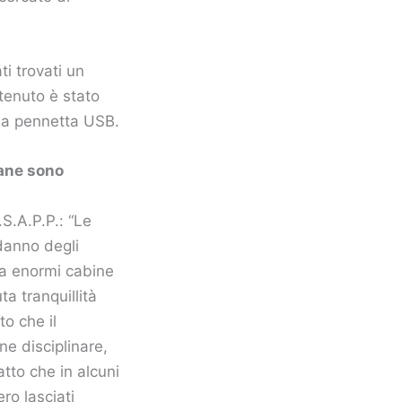
i trovati un
tenuto è stato
una pennetta USB.
iane sono
.S.A.P.P.: “Le
 danno degli
la enormi cabine
a tranquillità
to che il
ne disciplinare,
atto che in alcuni
ero lasciati