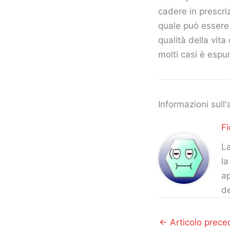
cadere in prescri
quale può essere 
qualità della vita
molti casi è espun
Informazioni sull'
Fi
La
la
ap
d
←
Articolo prece