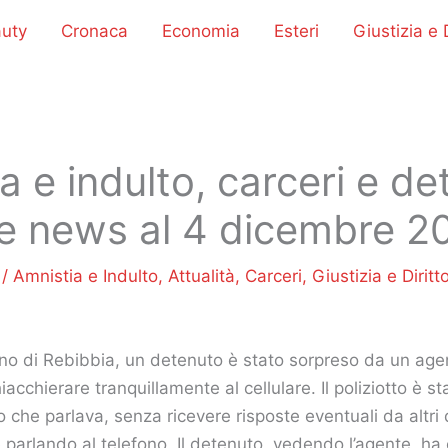
uty
Cronaca
Economia
Esteri
Giustizia e D
a e indulto, carceri e de
me news al 4 dicembre 2
8
/
Amnistia e Indulto
,
Attualità
,
Carceri
,
Giustizia e Diritt
o di Rebibbia, un detenuto è stato sorpreso da un agen
iacchierare tranquillamente al cellulare. Il poliziotto è st
 che parlava, senza ricevere risposte eventuali da altri 
 parlando al telefono. Il detenuto, vedendo l’agente, ha 