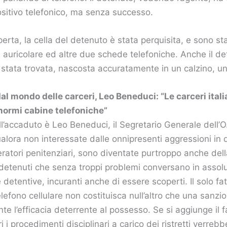
positivo telefonico, ma senza successo.
rta, la cella del detenuto è stata perquisita, e sono stat
n auricolare ed altre due schede telefoniche. Anche il de
 è stata trovata, nascosta accuratamente in un calzino, 
al mondo delle carceri, Leo Beneduci: “Le carceri ital
enormi cabine telefoniche”
ll’accaduto è Leo Beneduci, il Segretario Generale dell’O
qualora non interessate dalle onnipresenti aggressioni in
eratori penitenziari, sono diventate purtroppo anche del
 detenuti che senza troppi problemi conversano in assolut
e detentive, incuranti anche di essere scoperti. Il solo fat
lefono cellulare non costituisca null’altro che una sanzio
te l’efficacia deterrente al possesso. Se si aggiunge il f
ri i procedimenti disciplinari a carico dei ristretti verrebb