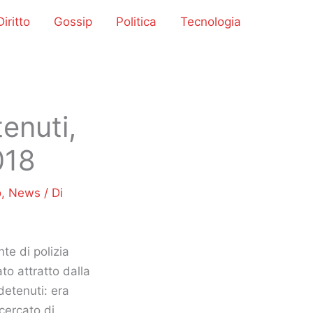
iritto
Gossip
Politica
Tecnologia
tenuti,
018
o
,
News
/ Di
te di polizia
ato attratto dalla
detenuti: era
cercato di