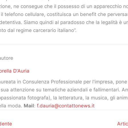
zione, ne consegue che il possesso di un apparecchio n
il telefono cellulare, costituisca un benefit che pervers
 detentiva. Siamo quindi al paradosso che la legalità è un
to dal regime carcerario italiano”.
autore
orella D'Auria
ureata in Consulenza Professionale per l'impresa, pone 
 sua attenzione su tematiche aziendali e fallimentari. Am
passionata fotografa), la letteratura, la musica, gli ani
ella moda.
Mail
:
f.dauria@contattonews.it
dente
Arti