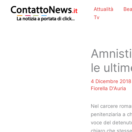
Vai
Attualità
Bea
al
Tv
contenuto
Amnisti
le ulti
4 Dicembre 201
Fiorella D'Auria
Nel carcere roman
penitenziaria a ch
voce del detenuto
chiaro che stesse