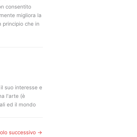
on consentito
amente migliora la
 principio che in
il suo interesse e
a l'arte (è
mali ed il mondo
colo successivo
→