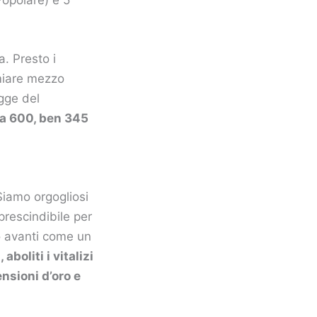
a. Presto i
rmiare mezzo
egge del
5 a 600, ben 345
Siamo orgogliosi
mprescindibile per
o avanti come un
aboliti i vitalizi
ensioni d’oro e