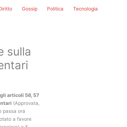
iritto
Gossip
Politica
Tecnologia
 sulla
entari
li articoli 56, 57
ntari
(Approvata,
to passa ora
otato a favore
Popolare) e 5