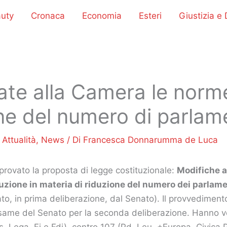
uty
Cronaca
Economia
Esteri
Giustizia e D
te alla Camera le norme
ne del numero di parlam
/
Attualità
,
News
/ Di
Francesca Donnarumma de Luca
rovato la proposta di legge costituzionale:
Modifiche ag
tuzione in materia di riduzione del numero dei parlame
cato, in prima deliberazione, dal Senato). Il provvedimen
same del Senato per la seconda deliberazione. Hanno v
, Lega, Fi e Fdi), contro 107 (Pd, Leu, +Europa, Civica 