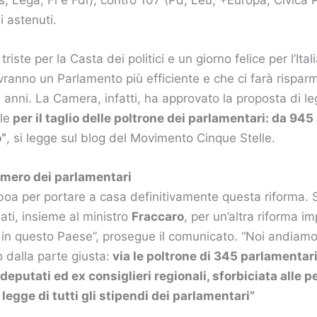
i astenuti.
riste per la Casta dei politici e un giorno felice per l’Itali
i avranno un Parlamento più efficiente e che ci farà rispa
e anni. La Camera, infatti, ha approvato la proposta di l
le
per il taglio delle poltrone dei parlamentari: da 94
o”
, si legge sul blog del Movimento Cinque Stelle.
umero dei parlamentari
 boa per portare a casa definitivamente questa riforma. 
ati, insieme al ministro
Fraccaro
, per un’altra riforma i
 in questo Paese”, prosegue il comunicato. “Noi andiam
 dalla parte giusta:
via le poltrone di 345 parlamentari, 
 deputati ed ex consiglieri regionali, sforbiciata alle p
 legge di tutti gli stipendi dei parlamentari”