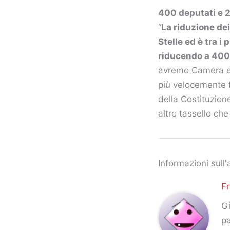
400 deputati e 
“
La riduzione de
Stelle ed è tra i
riducendo a 400 
avremo Camera e S
più velocemente f
della Costituzione
altro tassello ch
Informazioni sull'
F
Gi
pa