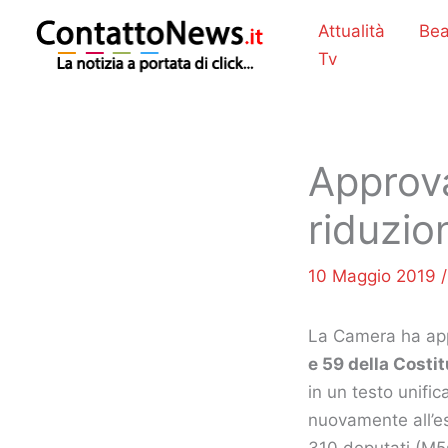
Vai
Attualità
Bea
al
Tv
contenuto
Approva
riduzio
10 Maggio 2019
La Camera ha app
e 59 della Costi
in un testo unifi
nuovamente all’e
310 deputati (M5s