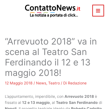
Vai
al
contenuto
“Arrevuoto 2018” va in
scena al Teatro San
Ferdinando il 12 e 13
maggio 2018!
12 Maggio 2018
/
News
,
Teatro
/ Di
Redazione
L’appuntamento, imperdibile, con
Arrevuoto 2018
è
fissato al
12 e 13 maggio
, al
Teatro San Ferdinando
di
Napoli.
Il progetto teatrale ideato da
Roberta Carlotto