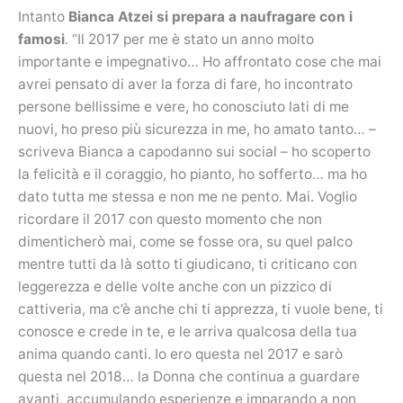
Intanto
Bianca Atzei si prepara a naufragare con i
famosi
. “Il 2017 per me è stato un anno molto
importante e impegnativo… Ho affrontato cose che mai
avrei pensato di aver la forza di fare, ho incontrato
persone bellissime e vere, ho conosciuto lati di me
nuovi, ho preso più sicurezza in me, ho amato tanto… –
scriveva Bianca a capodanno sui social – ho scoperto
la felicità e il coraggio, ho pianto, ho sofferto… ma ho
dato tutta me stessa e non me ne pento. Mai. Voglio
ricordare il 2017 con questo momento che non
dimenticherò mai, come se fosse ora, su quel palco
mentre tutti da là sotto ti giudicano, ti criticano con
leggerezza e delle volte anche con un pizzico di
cattiveria, ma c’è anche chi ti apprezza, ti vuole bene, ti
conosce e crede in te, e le arriva qualcosa della tua
anima quando canti. Io ero questa nel 2017 e sarò
questa nel 2018… la Donna che continua a guardare
avanti, accumulando esperienze e imparando a non