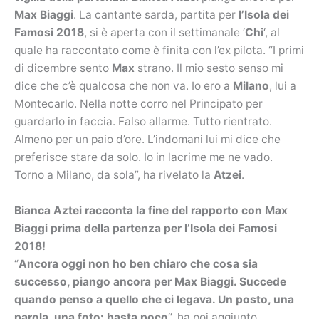
Max Biaggi
. La cantante sarda, partita per
l’Isola dei
Famosi 2018
, si è aperta con il settimanale ‘
Chi
‘, al
quale ha raccontato come è finita con l’ex pilota. “I primi
di dicembre sento
Max
strano. Il mio sesto senso mi
dice che c’è qualcosa che non va. Io ero a
Milano
, lui a
Montecarlo. Nella notte corro nel Principato per
guardarlo in faccia. Falso allarme. Tutto rientrato.
Almeno per un paio d’ore. L’indomani lui mi dice che
preferisce stare da solo. Io in lacrime me ne vado.
Torno a Milano, da sola”, ha rivelato la
Atzei
.
Bianca Aztei racconta la fine del rapporto con Max
Biaggi prima della partenza per l’Isola dei Famosi
2018!
“
Ancora oggi non ho ben chiaro che cosa sia
successo, piango ancora per Max Biaggi. Succede
quando penso a quello che ci legava. Un posto, una
parola, una foto: basta poco
“, ha poi aggiunto.