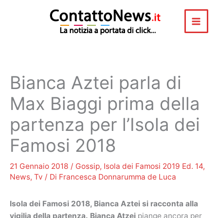
Vai
al
contenuto
Bianca Aztei parla di
Max Biaggi prima della
partenza per l’Isola dei
Famosi 2018
21 Gennaio 2018
/
Gossip
,
Isola dei Famosi 2019 Ed. 14
,
News
,
Tv
/ Di
Francesca Donnarumma de Luca
Isola dei Famosi 2018, Bianca Aztei si racconta alla
vigilia della partenza.
Bianca Atzei
piange ancora per