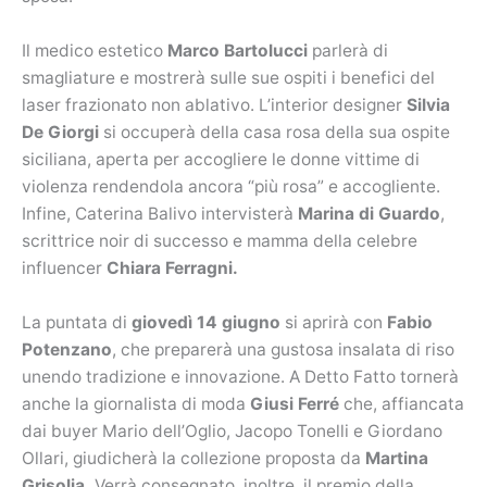
Il medico estetico
Marco Bartolucci
parlerà di
smagliature e mostrerà sulle sue ospiti i benefici del
laser frazionato non ablativo. L’interior designer
Silvia
De Giorgi
si occuperà della casa rosa della sua ospite
siciliana, aperta per accogliere le donne vittime di
violenza rendendola ancora “più rosa” e accogliente.
Infine, Caterina Balivo intervisterà
Marina di Guardo
,
scrittrice noir di successo e mamma della celebre
influencer
Chiara Ferragni.
La puntata di
giovedì 14 giugno
si aprirà con
Fabio
Potenzano
, che preparerà una gustosa insalata di riso
unendo tradizione e innovazione. A Detto Fatto tornerà
anche la giornalista di moda
Giusi Ferré
che, affiancata
dai buyer Mario dell’Oglio, Jacopo Tonelli e Giordano
Ollari, giudicherà la collezione proposta da
Martina
Grisolia.
Verrà consegnato, inoltre, il premio della