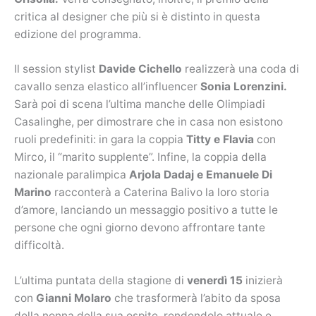
critica al designer che più si è distinto in questa
edizione del programma.
Il session stylist
Davide Cichello
realizzerà una coda di
cavallo senza elastico all’influencer
Sonia Lorenzini.
Sarà poi di scena l’ultima manche delle Olimpiadi
Casalinghe, per dimostrare che in casa non esistono
ruoli predefiniti: in gara la coppia
Titty e Flavia
con
Mirco, il “marito supplente”. Infine, la coppia della
nazionale paralimpica
Arjola Dadaj e Emanuele Di
Marino
racconterà a Caterina Balivo la loro storia
d’amore, lanciando un messaggio positivo a tutte le
persone che ogni giorno devono affrontare tante
difficoltà.
L’ultima puntata della stagione di
venerdì 15
inizierà
con
Gianni Molaro
che trasformerà l’abito da sposa
della nonna della sua ospite, rendendolo attuale e