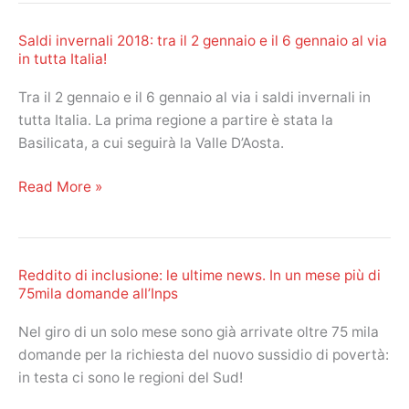
e
Saldi invernali 2018: tra il 2 gennaio e il 6 gennaio al via
Ape
in tutta Italia!
social.
Ecco
Tra il 2 gennaio e il 6 gennaio al via i saldi invernali in
tutte
tutta Italia. La prima regione a partire è stata la
le
Basilicata, a cui seguirà la Valle D’Aosta.
novità
del
Saldi
Read More »
2018
invernali
2018:
tra
Reddito di inclusione: le ultime news. In un mese più di
il
75mila domande all’Inps
2
gennaio
Nel giro di un solo mese sono già arrivate oltre 75 mila
e
domande per la richiesta del nuovo sussidio di povertà:
il
in testa ci sono le regioni del Sud!
6