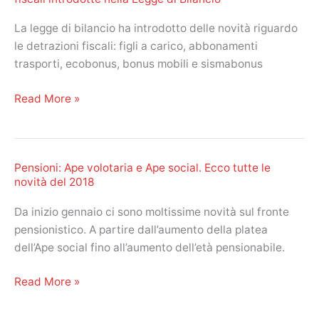
La legge di bilancio ha introdotto delle novità riguardo
le detrazioni fiscali: figli a carico, abbonamenti
trasporti, ecobonus, bonus mobili e sismabonus
Dichiarazione
Read More »
dei
redditi
2018:
Pensioni: Ape volotaria e Ape social. Ecco tutte le
le
novità del 2018
nuove
detrazioni
Da inizio gennaio ci sono moltissime novità sul fronte
fiscali
pensionistico. A partire dall’aumento della platea
introdotte
dell’Ape social fino all’aumento dell’età pensionabile.
nella
Legge
Pensioni:
Read More »
di
Ape
Bilancio
volotaria