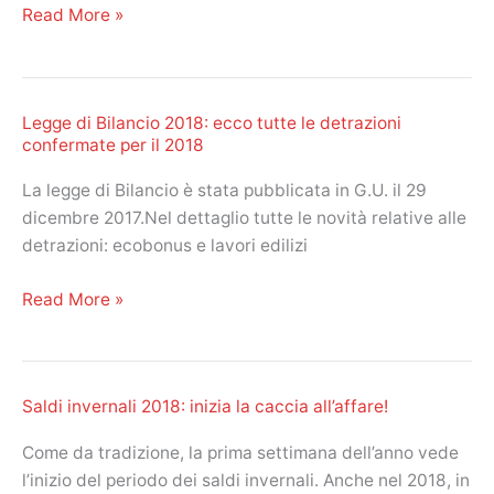
gennaio
Reddito
Read More »
al
di
via
inclusione:
in
le
tutta
Legge di Bilancio 2018: ecco tutte le detrazioni
ultime
Italia!
confermate per il 2018
news.
In
La legge di Bilancio è stata pubblicata in G.U. il 29
un
dicembre 2017.Nel dettaglio tutte le novità relative alle
mese
detrazioni: ecobonus e lavori edilizi
più
di
Legge
Read More »
75mila
di
domande
Bilancio
all’Inps
2018:
Saldi invernali 2018: inizia la caccia all’affare!
ecco
tutte
Come da tradizione, la prima settimana dell’anno vede
le
l’inizio del periodo dei saldi invernali. Anche nel 2018, in
detrazioni