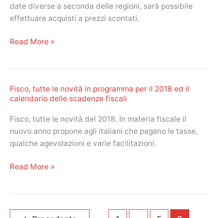
date diverse a seconda delle regioni, sarà possibile
confermate
effettuare acquisti a prezzi scontati.
per
il
Saldi
Read More »
2018
invernali
2018:
inizia
Fisco, tutte le novità in programma per il 2018 ed il
la
calendario delle scadenze fiscali
caccia
all’affare!
Fisco, tutte le novità del 2018. In materia fiscale il
nuovo anno propone agli italiani che pagano le tasse,
qualche agevolazioni e varie facilitazioni.
Fisco,
Read More »
tutte
le
novità
in