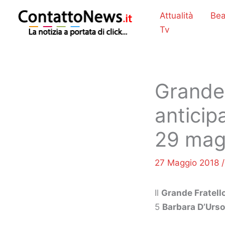
Vai
Attualità
Bea
al
Tv
contenuto
Grande 
anticip
29 mag
27 Maggio 2018
Il
Grande Fratell
5
Barbara D’Urso