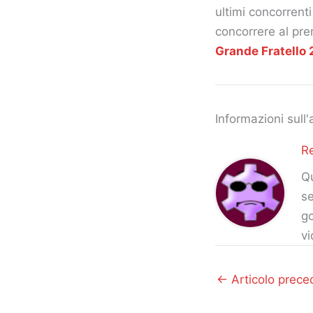
ultimi concorrent
concorrere al prem
Grande Fratello 
Informazioni sull'
R
Qu
se
go
vi
←
Articolo prece