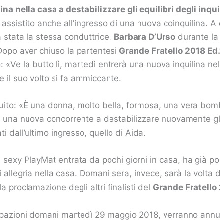
na nella casa a destabilizzare gli equilibri degli inquil
ssistito anche all’ingresso di una nuova coinquilina. A
a stata la stessa conduttrice,
Barbara D’Urso
durante la 
Dopo aver chiuso la partentesi
Grande Fratello 2018 Ed.
 «Ve la butto lì, martedì entrerà una nuova inquilina nel
e il suo volto si fa ammiccante.
uito: «È una donna, molto bella, formosa, una vera bom
à una nuova concorrente a destabilizzare nuovamente gli 
ati dall’ultimo ingresso, quello di Aida.
la sexy PlayMat entrata da pochi giorni in casa, ha già p
i allegria nella casa. Domani sera, invece, sarà la volta 
la proclamazione degli altri finalisti del
Grande Fratello 
ipazioni domani martedì 29 maggio 2018, verranno annunc