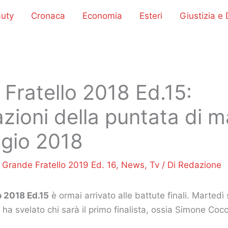
uty
Cronaca
Economia
Esteri
Giustizia e D
Fratello 2018 Ed.15:
azioni della puntata di m
gio 2018
/
Grande Fratello 2019 Ed. 16
,
News
,
Tv
/ Di
Redazione
o 2018 Ed.15
è ormai arrivato alle battute finali. Marted
ha svelato chi sarà il primo finalista, ossia Simone Cocc