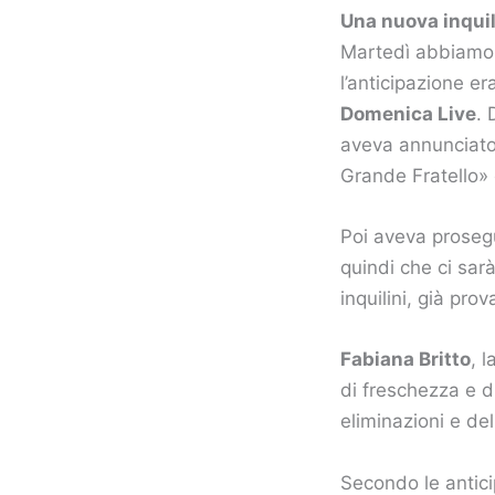
Una nuova inquili
Martedì abbiamo a
l’anticipazione er
Domenica Live
. 
aveva annunciato:
Grande Fratello» 
Poi aveva proseg
quindi che ci sar
inquilini, già prov
Fabiana Britto
, 
di freschezza e d
eliminazioni e del
Secondo le antic