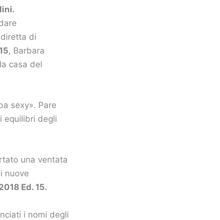
ini.
 dare
diretta di
15
, Barbara
la casa del
ba sexy». Pare
equilibri degli
ortato una ventata
di nuove
2018 Ed. 15.
iati i nomi degli