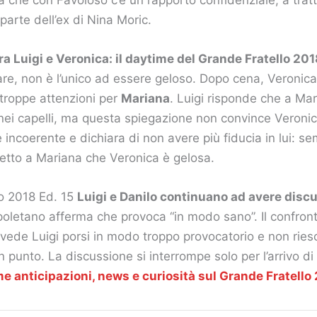
parte dell’ex di Nina Moric.
a Luigi e Veronica: il daytime del Grande Fratello 2018
are, non è l’unico ad essere geloso. Dopo cena, Veronica
troppe attenzioni per
Mariana
. Luigi risponde che a M
ei capelli, ma questa spiegazione non convince Veronic
incoerente e dichiara di non avere più fiducia in lui: sem
etto a Mariana che Veronica è gelosa.
lo 2018 Ed. 15
Luigi e Danilo continuano ad avere discu
poletano afferma che provoca “in modo sano”. Il confront
vede Luigi porsi in modo troppo provocatorio e non ries
 punto. La discussione si interrompe solo per l’arrivo di
me anticipazioni, news e curiosità sul Grande Fratello 