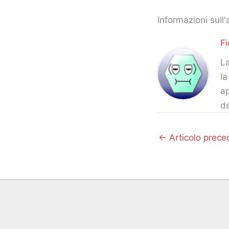
Informazioni sull'
Fi
La
la
ap
d
←
Articolo prece