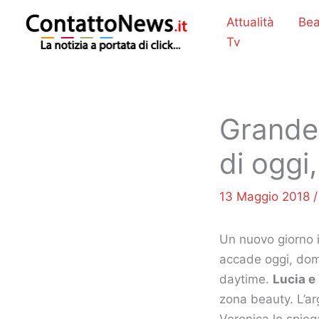
Vai
Attualità
Bea
al
Tv
contenuto
Grande 
di oggi
13 Maggio 2018
Un nuovo giorno i
accade oggi, dome
daytime.
Lucia e
zona beauty. L’ar
Veronica le spieg