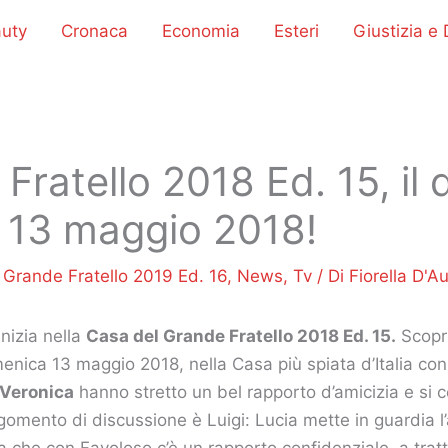
uty
Cronaca
Economia
Esteri
Giustizia e D
Fratello 2018 Ed. 15, il
, 13 maggio 2018!
/
Grande Fratello 2019 Ed. 16
,
News
,
Tv
/ Di
Fiorella D'Au
nizia nella
Casa del Grande Fratello 2018 Ed. 15.
Scopr
nica 13 maggio 2018, nella Casa più spiata d’Italia con 
 Veronica
hanno stretto un bel rapporto d’amicizia e si 
gomento di discussione è Luigi: Lucia mette in guardia 
a che con Favoloso c’è un rapporto confidenziale, a tratt