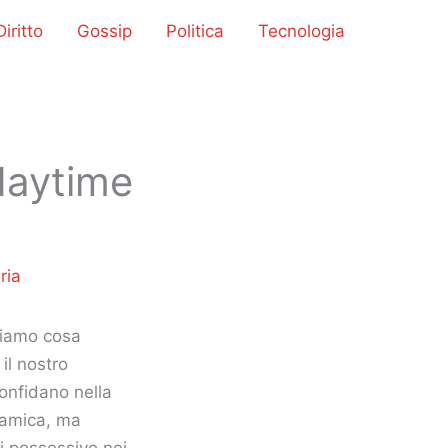
iritto
Gossip
Politica
Tecnologia
 daytime
ria
iamo cosa
il nostro
confidano nella
l’amica, ma
i possessivo nei