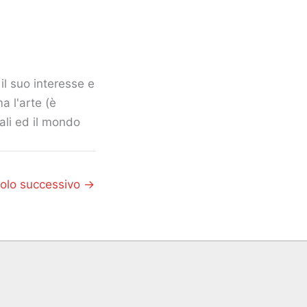
il suo interesse e
a l'arte (è
mali ed il mondo
colo successivo
→