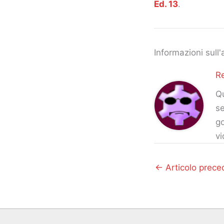
Ed. 13
.
Informazioni sull'
R
Qu
se
go
vi
←
Articolo prece