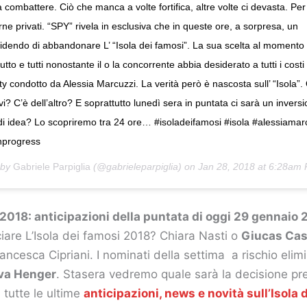
a combattere. Ciò che manca a volte fortifica, altre volte ci devasta. Per
e privati. “SPY” rivela in esclusiva che in queste ore, a sorpresa, un
idendo di abbandonare L’ “Isola dei famosi”. La sua scelta al momento è
tto e tutti nonostante il o la concorrente abbia desiderato a tutti i costi 
ity condotto da Alessia Marcuzzi. La verità però è nascosta sull’ “Isola”.
vi? C’è dell’altro? E soprattutto lunedì sera in puntata ci sarà un inversi
di idea? Lo scopriremo tra 24 ore… #isoladeifamosi #isola #alessiamar
inprogress
 by
Gabriele Parpiglia
(@gabrieleparpiglia) on
Jan 28, 2018 at 6:28am
 2018: anticipazioni della puntata di oggi 29 gennaio 
iare L’Isola dei famosi 2018? Chiara Nasti o
Giucas Cas
ncesca Cipriani. I nominati della settima a rischio eli
va Henger
. Stasera vedremo quale sarà la decisione pr
 tutte le ultime
anticipazioni, news e novità sull’Isola