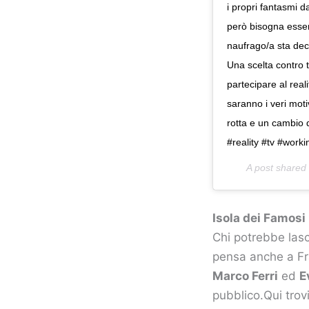
i propri fantasmi d
però bisogna essern
naufrago/a sta dec
Una scelta contro tu
partecipare al real
saranno i veri moti
rotta e un cambio 
#reality #tv #work
A post shared
Isola dei Famosi
Chi potrebbe lasc
pensa anche a Fra
Marco Ferri
ed
E
pubblico.Qui trovi