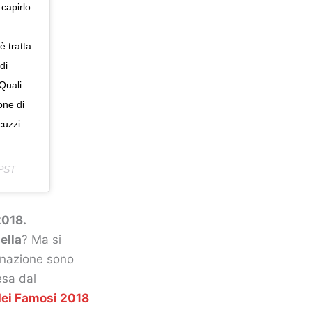
 capirlo
 tratta.
di
 Quali
one di
cuzzi
 PST
2018.
ella
? Ma si
minazione sono
esa dal
 dei Famosi 2018