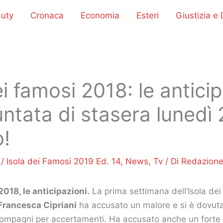
uty
Cronaca
Economia
Esteri
Giustizia e D
ei famosi 2018: le antici
untata di stasera lunedì
!
8
/
Isola dei Famosi 2019 Ed. 14
,
News
,
Tv
/ Di
Redazion
2018, le anticipazioni.
La prima settimana dell’Isola de
Francesca Cipriani
ha accusato un malore e si è dovuta
compagni per accertamenti. Ha accusato anche un forte 