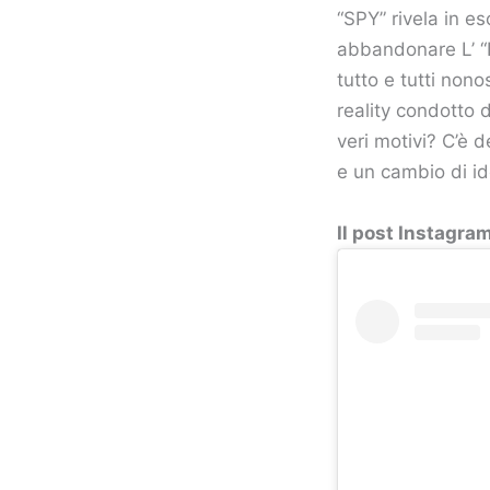
“SPY” rivela in e
abbandonare L’ “I
tutto e tutti nono
reality condotto d
veri motivi? C’è d
e un cambio di ide
Il post Instagram