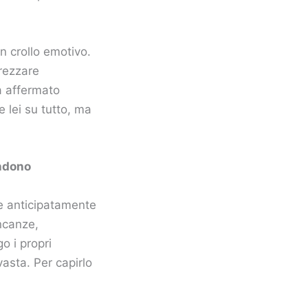
 crollo emotivo.
prezzare
ha affermato
 lei su tutto, ma
andono
e anticipatamente
ncanze,
o i propri
vasta. Per capirlo