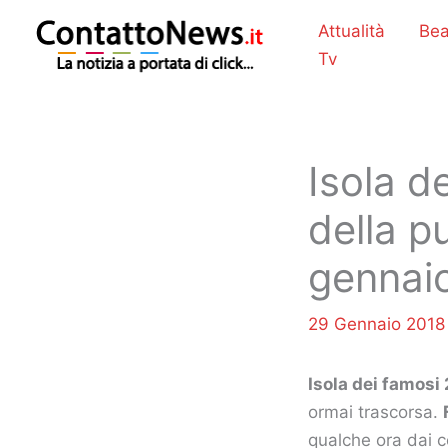
Vai
Attualità
Bea
al
Tv
contenuto
Isola d
della p
gennaio
29 Gennaio 201
Isola dei famosi 
ormai trascorsa.
qualche ora dai 