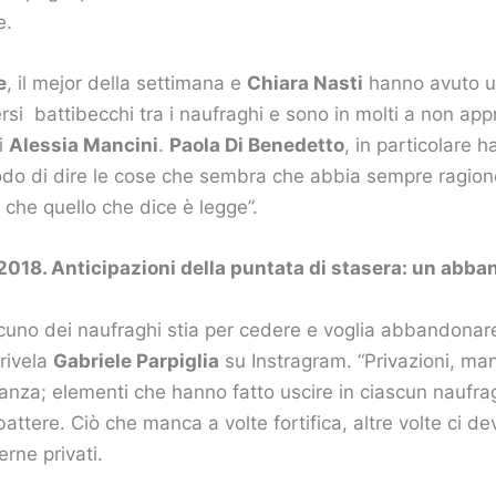
e.
e
, il mejor della settimana e
Chiara Nasti
hanno avuto un
ersi battibecchi tra i naufraghi e sono in molti a non ap
i
Alessia Mancini
.
Paola Di Benedetto
, in particolare 
do di dire le cose che sembra che abbia sempre ragione
 che quello che dice è legge”.
 2018. Anticipazioni della puntata di stasera: un abb
uno dei naufraghi stia per cedere e voglia abbandonar
rivela
Gabriele Parpiglia
su Instragram. “Privazioni, ma
anza; elementi che hanno fatto uscire in ciascun naufrag
ttere. Ciò che manca a volte fortifica, altre volte ci de
rne privati.