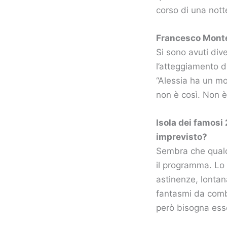
corso di una nott
Francesco Mont
Si sono avuti div
l’atteggiamento d
“Alessia ha un mo
non è così. Non è
Isola dei famosi
imprevisto?
Sembra che qualc
il programma. Lo 
astinenze, lontan
fantasmi da comba
però bisogna esse