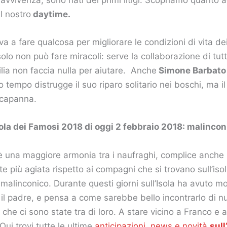
il nostro
daytime.
a a fare qualcosa per migliorare le condizioni di vita de
solo non può fare miracoli: serve la collaborazione di tutt
ilia non faccia nulla per aiutare. Anche
Simone Barbato
tivo tempo distrugge il suo riparo solitario nei boschi, ma 
a capanna.
sola dei Famosi 2018 di oggi 2 febbraio 2018: malinconi
c’è una maggiore armonia tra i naufraghi, complice anch
e più agiata rispetto ai compagni che si trovano sull’iso
 malinconico. Durante questi giorni sull’Isola ha avuto m
il padre, e pensa a come sarebbe bello incontrarlo di nu
che ci sono state tra di loro. A stare vicino a Franco e 
Qui trovi tutte le ultime
anticipazioni, news e novità
sull