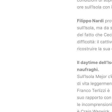
ore sull’Isola con 
Filippo Nardi
prov
sull’Isola, ma da 
del fatto che Cec
difficoltà: il cat
ricostruire la su
Il daytime dell’I
naufraghi.
Sull’Isola Mejor 
di vita leggerment
Franco Terlizzi è
suo rapporto con 
le incomprensioni 
è Craig Warwick. 