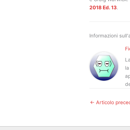
2018 Ed. 13
.
Informazioni sull'
Fi
La
la
ap
d
←
Articolo prece