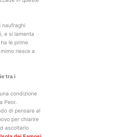
i naufraghi
i, e si lamenta
ha le prime
il mimo riesce a
e tra i
e una condizione
la Peor.
odo di pensare al
ovo per chiarire
ad ascoltarlo
’Isola dei Famosi