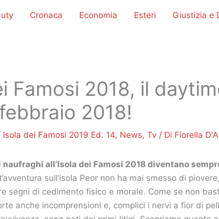
uty
Cronaca
Economia
Esteri
Giustizia e D
ei Famosi 2018, il daytim
 febbraio 2018!
/
Isola dei Famosi 2019 Ed. 14
,
News
,
Tv
/ Di
Fiorella D'A
i naufraghi all’Isola dei Famosi 2018 diventano sempre
st’avventura sull’isola Peor non ha mai smesso di piovere
re segni di cedimento fisico e morale. Come se non bast
te anche incomprensioni e, complici i nervi a fior di pell
ravvivenza, sono nati dei primi litigi. Scopriamo quanto 