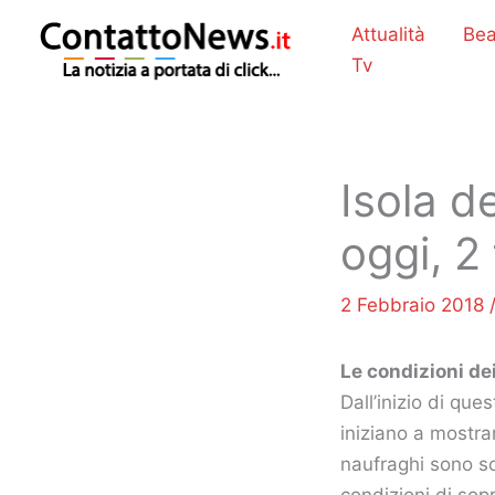
Vai
Attualità
Bea
al
Tv
contenuto
Isola d
oggi, 2
2 Febbraio 2018
Le condizioni de
Dall’inizio di que
iniziano a mostra
naufraghi sono sor
condizioni di sop