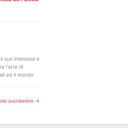
il suo interesse e
a l'arte (è
mali ed il mondo
colo successivo
→