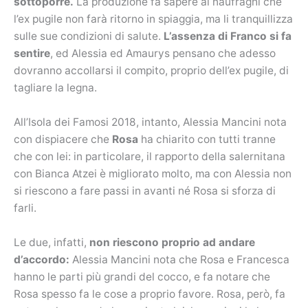
sottoporre.
La produzione fa sapere ai naufraghi che
l’ex pugile non farà ritorno in spiaggia, ma li tranquillizza
sulle sue condizioni di salute.
L’assenza di Franco si fa
sentire
, ed Alessia ed Amaurys pensano che adesso
dovranno accollarsi il compito, proprio dell’ex pugile, di
tagliare la legna.
All’Isola dei Famosi 2018, intanto, Alessia Mancini nota
con dispiacere che
Rosa
ha chiarito con tutti tranne
che con lei: in particolare, il rapporto della salernitana
con Bianca Atzei è migliorato molto, ma con Alessia non
si riescono a fare passi in avanti né Rosa si sforza di
farli.
Le due, infatti,
non riescono proprio ad andare
d’accordo:
Alessia Mancini nota che Rosa e Francesca
hanno le parti più grandi del cocco, e fa notare che
Rosa spesso fa le cose a proprio favore. Rosa, però, fa