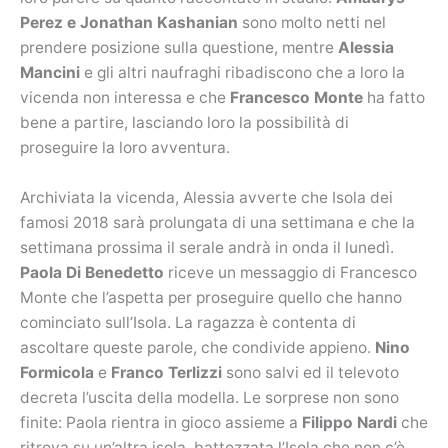
Perez e Jonathan Kashanian
sono molto netti nel
prendere posizione sulla questione, mentre
Alessia
Mancini
e gli altri naufraghi ribadiscono che a loro la
vicenda non interessa e che
Francesco Monte
ha fatto
bene a partire, lasciando loro la possibilità di
proseguire la loro avventura.
Archiviata la vicenda, Alessia avverte che Isola dei
famosi 2018 sarà prolungata di una settimana e che la
settimana prossima il serale andrà in onda il lunedì.
Paola Di Benedetto
riceve un messaggio di Francesco
Monte che l’aspetta per proseguire quello che hanno
cominciato sull’Isola. La ragazza è contenta di
ascoltare queste parole, che condivide appieno.
Nino
Formicola
e
Franco Terlizzi
sono salvi ed il televoto
decreta l’uscita della modella. Le sorprese non sono
finite: Paola rientra in gioco assieme a
Filippo Nardi
che
ritrova su un’altra isola, battezzata l’Isola che non c’è.