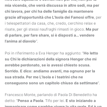
mia vicenda, che verrà discussa in altre sedi, ma per
chi lavora, per chi ha delle famiglie da mantenere
grazie all’opportunità che L’Isola dei Famosi offre
, per
i telespettatori da casa, che, credo, cerchino relax e
risate, per gli stessi naufraghi rimasti in gioco.
Ma pur
di parlare, per fare share, si è disposti a… vendere
l’anima al diavolo
“.
Poi in riferimento a Eva Henger ha aggiunto: “
Ho letto
su Chi le dichiarazioni della signora Henger che mi
avrebbe perdonato, se io avessi chiesto scusa.
Sorrido. E dico: andiamo avanti, ma ognuno per la
sua strada. Per me L’Isola e i teatrini che ne
conseguono sono un capitolo chiuso da settimane
“.
Francesco Monte, parlando di Paola Di Benedetto ha
detto: “
Penso a Paola
. Tifo per lei.
E sto iniziando a
immaginare come sarebbe vivere la vita reale. Ed è un