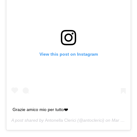
View this post on Instagram
Grazie amico mio per tutto❤️
A post shared by
Antonella Clerici
(@antoclerici) on
Mar 25, 2018 at 10:54pm PDT