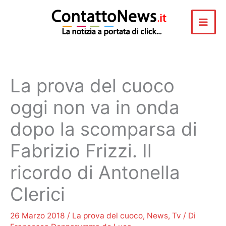
Vai
al
contenuto
La prova del cuoco
oggi non va in onda
dopo la scomparsa di
Fabrizio Frizzi. Il
ricordo di Antonella
Clerici
26 Marzo 2018
/
La prova del cuoco
,
News
,
Tv
/ Di