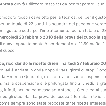
mprota
dovrà utilizzare l’assa fetida per preparare i suoi 
modoro rosso riceve otto per la tecnica, sei per il gusto
per un totale di 22 punti. La squadra del peperone verde
er il gusto e sette per l’impiattamento, per un totale di 2
mercoledì 28 febbraio 2018 della prova del cuoco la s
Il nuovo appuntamento è per domani alle 11:50 su Rai 1 
l cuoco.
o, ricordando le ricette di ieri, martedì 27 febbraio 20
o ieri è andata in onda dopo diversi giorni di stop. Dopo
 da Federico Quaranta, c’è stata la consueta sospension
a, ma la sospensione si è prolungata fino a lunedì: la g
, infatti, non ha permesso ad Antonella Clerici ed al suo
po gli studi Rai. La prova del cuoco è tornata in tv ieri
come sempre sono state proposte tante ricette interessa