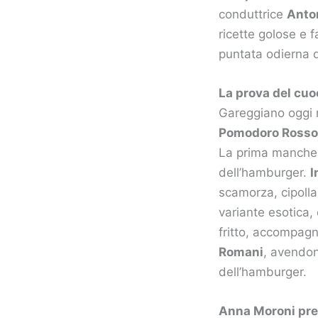
conduttrice
Anton
ricette golose e f
puntata odierna d
La prova del cuoc
Gareggiano oggi 
Pomodoro Rosso
La prima manche 
dell’hamburger.
I
scamorza, cipoll
variante esotica,
fritto, accompag
Romani
, avendon
dell’hamburger.
Anna Moroni prep