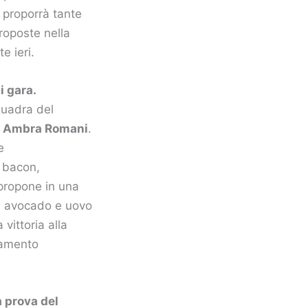
, proporrà tante
proposte nella
e ieri.
i gara.
quadra del
e Ambra Romani
.
e
 bacon,
ropone in una
on avocado e uovo
vittoria alla
namento
a prova del