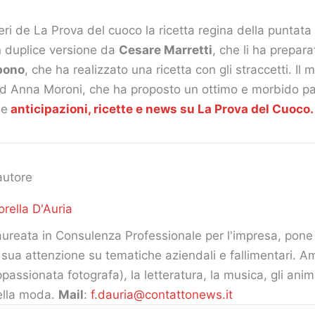
eri de La Prova del cuoco la ricetta regina della puntata
in duplice versione da
Cesare Marretti
, che li ha prepara
bono
, che ha realizzato una ricetta con gli straccetti. I
 ad Anna Moroni, che ha proposto un ottimo e morbido p
me
anticipazioni, ricette e news su La Prova del Cuoco.
autore
orella D'Auria
ureata in Consulenza Professionale per l'impresa, pone 
 sua attenzione su tematiche aziendali e fallimentari. Am
passionata fotografa), la letteratura, la musica, gli ani
ella moda.
Mail
:
f.dauria@contattonews.it