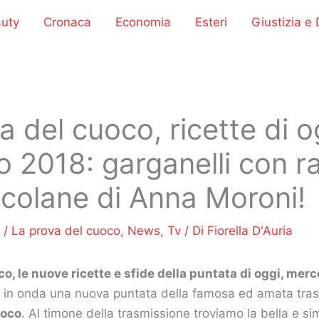
uty
Cronaca
Economia
Esteri
Giustizia e D
a del cuoco, ricette di o
o 2018: garganelli con ra
scolane di Anna Moroni!
8
/
La prova del cuoco
,
News
,
Tv
/ Di
Fiorella D'Auria
o, le nuove ricette e sfide della puntata di oggi, mer
 in onda una nuova puntata della famosa ed amata tras
uoco
. Al timone della trasmissione troviamo la bella e si