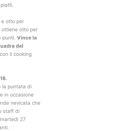
piatti.
 e otto per
 ottiene otto per
3 punti.
Vince la
quadra del
con il cooking
18.
 la puntata di
e in occasione
rande nevicata che
 staff di
, martedì 27
nti.