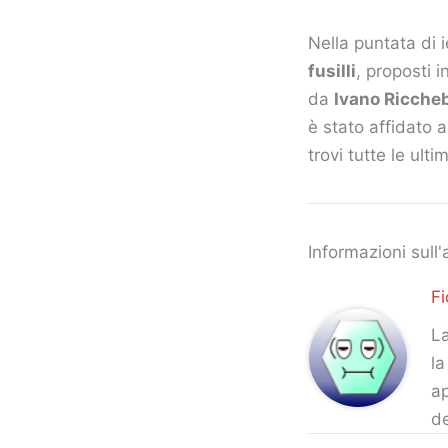
Nella puntata di i
fusilli
, proposti 
da
Ivano Ricche
è stato affidato
trovi tutte le ulti
Informazioni sull'
Fi
La
la
ap
d