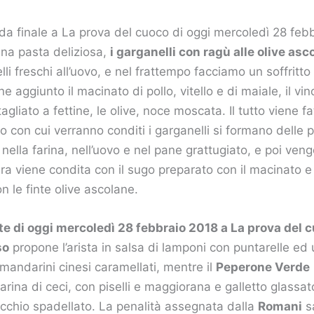
fida finale a La prova del cuoco di oggi mercoledì 28 fe
na pasta deliziosa,
i garganelli con ragù alle olive asc
li freschi all’uovo, e nel frattempo facciamo un soffritto
e aggiunto il macinato di pollo, vitello e di maiale, il vin
agliato a fettine, le olive, noce moscata. Il tutto viene f
o con cui verranno conditi i garganelli si formano delle p
ella farina, nell’uovo e nel pane grattugiato, e poi vengo
ra viene condita con il sugo preparato con il macinato e 
le finte olive ascolane.
tte di oggi mercoledì 28 febbraio 2018 a La prova del 
so
propone l’arista in salsa di lamponi con puntarelle ed
mandarini cinesi caramellati, mentre il
Peperone Verde
arina di ceci, con piselli e maggiorana e galletto glassa
dicchio spadellato. La penalità assegnata dalla
Romani
sa