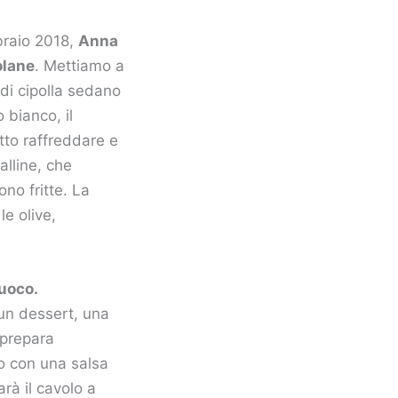
bbraio 2018,
Anna
olane
. Mettiamo a
 di cipolla sedano
o bianco, il
atto raffreddare e
alline, che
no fritte. La
le olive,
cuoco.
 un dessert, una
prepara
to con una salsa
rà il cavolo a