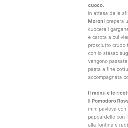
cuoco.
In attesa della s
Moroni
prepara u
cuocere i garganel
e carota a cui vien
prosciutto crudo t
con lo stesso sug
vengono passate n
pasta a fine cottu
accompagnata con 
Il menù e le rice
Il
Pomodoro Ros
mini pavlova con 
pappardelle con f
alla fontina e ra