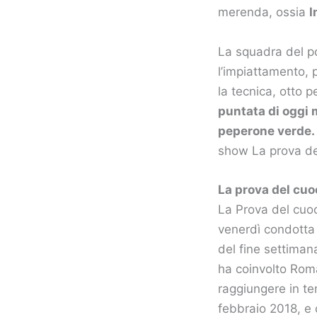
merenda, ossia
I
La squadra del po
l’impiattamento, 
la tecnica, otto p
puntata di oggi 
peperone verde.
show La prova de
La prova del cuoc
La Prova del cuoc
venerdì condotta
del fine settiman
ha coinvolto Roma
raggiungere in tem
febbraio 2018, e 