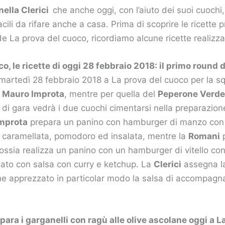
ella Clerici
che anche oggi, con l’aiuto dei suoi cuochi
acili da rifare anche a casa. Prima di scoprire le ricette 
e La prova del cuoco, ricordiamo alcune ricette realizzat
o, le ricette di oggi 28 febbraio 2018: il primo round d
martedì 28 febbraio 2018 a La prova del cuoco per la s
 Mauro Improta
, mentre per quella del
Peperone Verd
di gara vedrà i due cuochi cimentarsi nella preparazion
mprota
prepara un panino con hamburger di manzo con
a caramellata, pomodoro ed insalata, mentre la
Romani
p
 ossia realizza un panino con un hamburger di vitello c
nato con salsa con curry e ketchup. La
Clerici
assegna la 
e apprezzato in particolar modo la salsa di accompag
ara i garganelli con ragù alle olive ascolane oggi a L