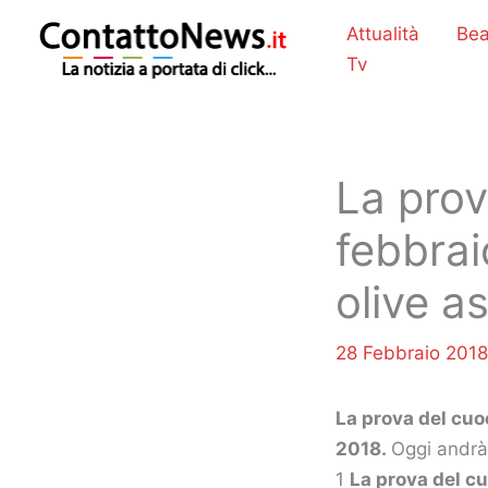
Vai
Attualità
Bea
al
Tv
contenuto
La prov
febbrai
olive a
28 Febbraio 201
La prova del cuoc
2018.
Oggi andrà
1
La prova del c