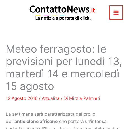
Vai
al
contenuto
Meteo ferragosto: le
previsioni per lunedì 13,
martedì 14 e mercoledì
15 agosto
12 Agosto 2018
/
Attualità
/ Di
Mirzia Palmieri
La settimana sarà caratterizzata dal crollo
dell’
anticiclone africano
che porterà un’intensa
perturbazione sull’Italia, che sarà responsabile anche