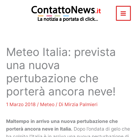
Vai
al
contenuto
Meteo Italia: prevista
una nuova
pertubazione che
porterà ancora neve!
1 Marzo 2018
/
Meteo
/ Di
Mirzia Palmieri
Maltempo in arrivo una nuova pertubazione che
porterà ancora neve in Italia.
Dopo l’ondata di gelo che
ha colpito l’Italia è in arrivo una nuova perturbazione di