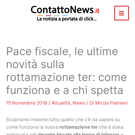
Vai
al
contenuto
Pace fiscale, le ultime
novità sulla
rottamazione ter: come
funziona e a chi spetta
15 Novembre 2018
/
Attualità
,
News
/ Di
Mirzia Palmieri
Scopriamo insieme tutto quello che c’è da sapere su
come funziona la nuova
rottamazione ter
che è stata
approvata nel
decreto fiscale alla legge di bilancio
a