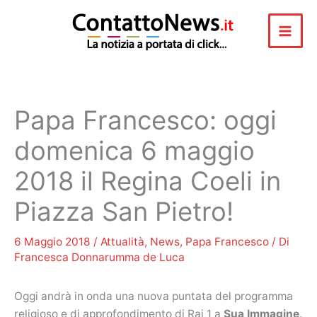
Vai
al
contenuto
Papa Francesco: oggi
domenica 6 maggio
2018 il Regina Coeli in
Piazza San Pietro!
6 Maggio 2018
/
Attualità
,
News
,
Papa Francesco
/ Di
Francesca Donnarumma de Luca
Oggi andrà in onda una nuova puntata del programma
religioso e di approfondimento di Rai 1 a
Sua Immagine
.