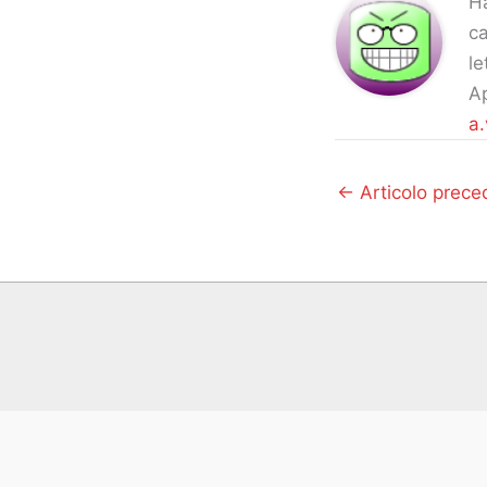
Ha
ca
le
Ap
a.
←
Articolo prece