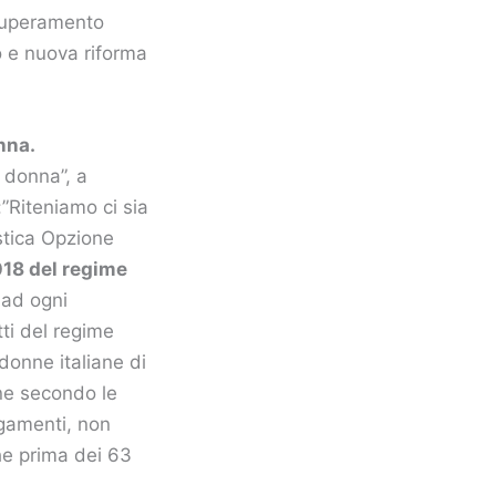
“superamento
o e nuova riforma
nna.
 donna”, a
”Riteniamo ci sia
stica Opzione
018 del regime
 ad ogni
tti del regime
donne italiane di
one secondo le
rgamenti, non
he prima dei 63