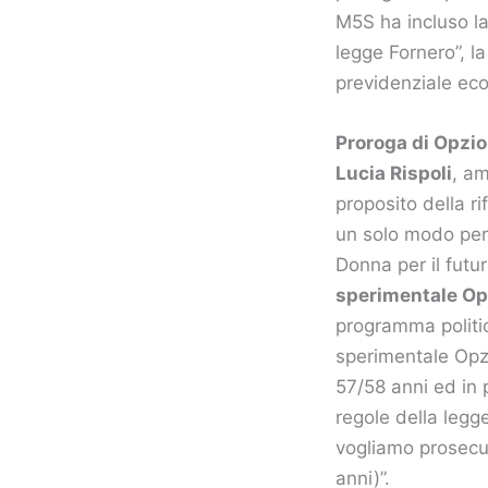
M5S ha incluso l
legge Fornero”, l
previdenziale ec
Proroga di Opzio
Lucia Rispoli
, a
proposito della r
un solo modo per
Donna per il futu
sperimentale Op
programma politic
sperimentale Opzi
57/58 anni ed in 
regole della legg
vogliamo prosecuz
anni)”.