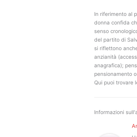
In riferimento al
donna confida ch
senso cronologico
del partito di Sa
si riflettono anc
anzianità (access
anagrafica); pens
pensionamento o d
Qui puoi trovare l
Informazioni sull'
An