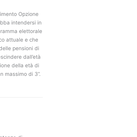
ovimento Opzione
bba intendersi in
ogramma elettorale
co attuale e che
delle pensioni di
scindere dall’età
ione della età di
un massimo di 3”.