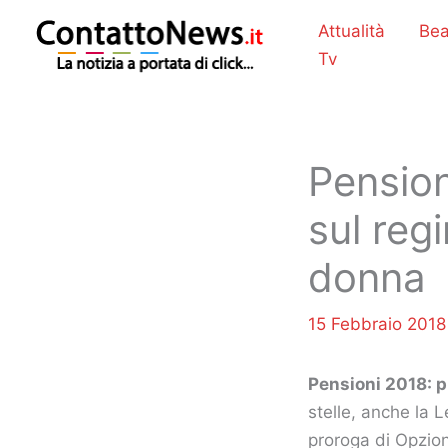
Vai
Attualità
Bea
al
Tv
contenuto
Pension
sul reg
donna
15 Febbraio 201
Pensioni 2018: p
stelle, anche la 
proroga di Opzion