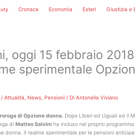
uty
Cronaca
Economia
Esteri
Giustizia e D
i, oggi 15 febbraio 2018
ime sperimentale Opzio
8
/
Attualità
,
News
,
Pensioni
/ Di
Antonella Viviano
roroga di Opzione donna.
Dopo Liberi ed Uguali ed il 
Lega di
Matteo Salvini
ha incluso nel proprio programma e
e donna, il regime sperimentale per le pensioni anticipat