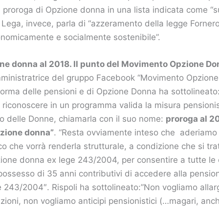
a proroga di Opzione donna in una lista indicata come 
a Lega, invece, parla di “azzeramento della legge Forner
onomicamente e socialmente sostenibile”.
ne donna al 2018. Il punto del Movimento Opzione Do
mministratrice del gruppo Facebook “Movimento Opzione
iforma delle pensioni e di Opzione Donna ha sottolineato:
 riconoscere in un programma valida la misura pensioni
ro delle Donne, chiamarla con il suo nome:
proroga al 2
zione donna”
. “Resta ovviamente inteso che aderiamo
o che vorrà renderla strutturale, a condizione che si tra
one donna ex lege 243/2004, per consentire a tutte le 
possesso di 35 anni contributivi di accedere alla pensi
e 243/2004″. Rispoli ha sottolineato:”Non vogliamo alla
ioni, non vogliamo anticipi pensionistici (…magari, anc