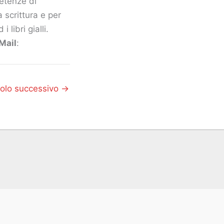
petenze di
 scrittura e per
 libri gialli.
Mail
:
colo successivo
→